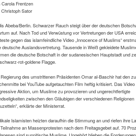
 Carola Frentzen
 Christoph Sator
is Abeba/Berlin. Schwarzer Rauch steigt über der deutschen Botscha
rtum auf. Nach Tod und Verwüstung vor Vertretungen der USA erreic
teste gegen das islamfeindliche Video „Innocence of Muslims“ erstm
e deutsche Auslandsvertretung. Tausende in Weiß gekleidete Muslim
rmen die deutsche Botschaft in der sudanesischen Hauptstadt und ze
 schwarz-rot-goldene Flagge.
 Regierung des umstrittenen Präsidenten Omar al-Baschir hat den zu
henmitte bei YouTube aufgetauchten Film heftig kritisiert. Das Video 
gressive Aktion, um Muslime zu provozieren und ungerechtfertigte
ndseligkeiten zwischen den Gläubigen der verschiedenen Religionen
uzetteln“, erklärte der Ministerrat.
ikale Islamisten heizten daraufhin die Stimmung an und riefen ihre L
 Teilnahme an Massenprotesten nach dem Freitagsgebet auf. 70 Proze
anesen sind sunnitische Muslime. Ungehört blieben die Forderungen