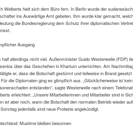
h Welberts hielt sich dem Büro fern. In Berlin wurde der sudanesisc
schafter ins Auswärtige Amt gebeten. Ihm wurde klar gemacht, welc
eutung die Bundesregierung dem Schutz ihrer diplomatischen Vertre
misst.
mpflicher Ausgang
 half allerdings nicht viel. Außenminister Guido Westerwelle (FDP) li
senlos über das Geschehen in Khartum unterrichten. Am Nachmitta
tätigte er, dass die Botschaft gestürmt und teilweise in Brand gesetz
. Für die Diplomaten ging es glimpflich aus. „Glücklicherweise ist kein
sonenschaden entstanden“, sagte Westerwelle nach einem Telefonat
berts erleichtert. „Unsere Mitarbeiterinnen und Mitarbeiter sind in Sich
en ist aber noch, wann die Botschaft den normalen Betrieb wieder au
 Sonntag jedenfalls sind neue Proteste angekündigt.
tschland: Muslime bleiben besonnen