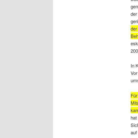
gem
der
ger
der
Beh
esk
200
In 
Vor
ums
Für
Mit
kam
hat
Sic
auf