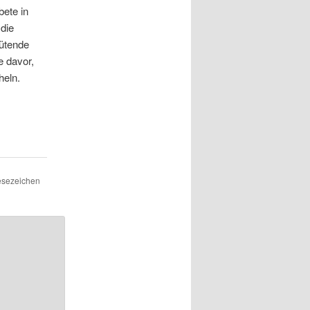
ete in
 die
wütende
e davor,
eln.
Lesezeichen