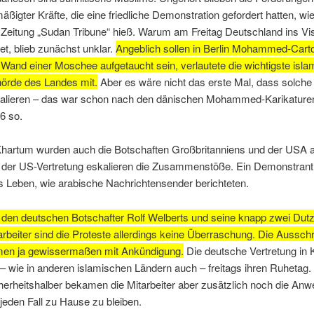
äßigter Kräfte, die eine friedliche Demonstration gefordert hatten, wie
 Zeitung „Sudan Tribune“ hieß. Warum am Freitag Deutschland ins Vis
iet, blieb zunächst unklar.
Angeblich sollen in Berlin Mohammed-Cart
 Wand einer Moschee aufgetaucht sein, verlautete die wichtigste isla
örde des Landes mit.
Aber es wäre nicht das erste Mal, dass solche
alieren – das war schon nach den dänischen Mohammed-Karikature
6 so.
Khartum wurden auch die Botschaften Großbritanniens und der USA at
 der US-Vertretung eskalieren die Zusammenstöße. Ein Demonstran
 Leben, wie arabische Nachrichtensender berichteten.
 den deutschen Botschafter Rolf Welberts und seine knapp zwei Dut
arbeiter sind die Proteste allerdings keine Überraschung. Die Aussch
en ja gewissermaßen mit Ankündigung.
Die deutsche Vertretung in
 – wie in anderen islamischen Ländern auch – freitags ihren Ruhetag.
herheitshalber bekamen die Mitarbeiter aber zusätzlich noch die Anw
 jeden Fall zu Hause zu bleiben.