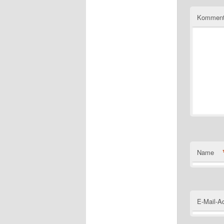
Komment
Name
E-Mail-A