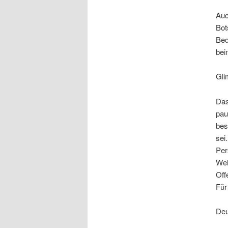
Auc
Bot
Bed
bei
Gli
Das
pau
bes
sei
Per
Wel
Off
Für
Deu