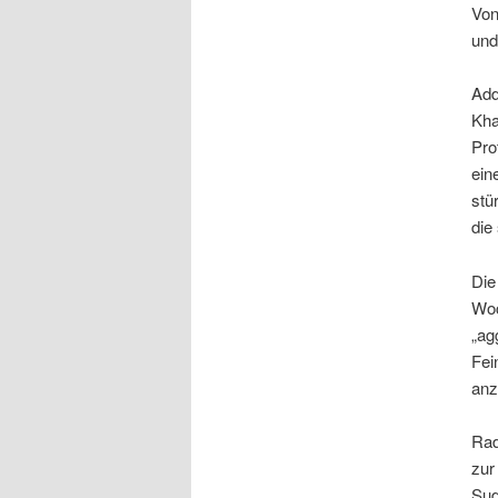
Von
und
Add
Kha
Pro
ein
stü
die
Die
Woc
„ag
Fei
anz
Rad
zur
Sud