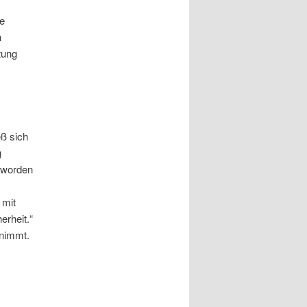
he
h
tung
eß sich
g
t worden
 mit
erheit.“
fnimmt.