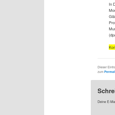
In 
Mos
Glä
Pro
Mus
(dp
Kom
Dieser Eintr
zum
Permal
Schre
Deine E-Mai