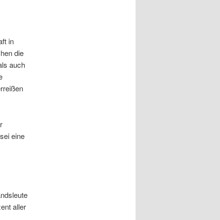
ft in
hen die
als auch
e
rreißen
r
sei eine
andsleute
nt aller