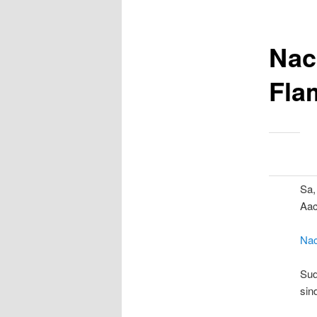
Nac
Fla
Sa,
Aac
Nac
Sud
sin