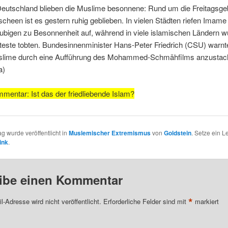
Deutschland blieben die Muslime besonnene: Rund um die Freitagsgeb
cheen ist es gestern ruhig geblieben. In vielen Städten riefen Imame
ubigen zu Besonnenheit auf, während in viele islamischen Ländern 
teste tobten. Bundesinnenminister Hans-Peter Friedrich (CSU) warnt
lime durch eine Aufführung des Mohammed-Schmähfilms anzustach
a)
mentar: Ist das der friedliebende Islam?
ag wurde veröffentlicht in
Muslemischer Extremismus
von
Goldstein
. Setze ein 
ink
.
ibe einen Kommentar
*
l-Adresse wird nicht veröffentlicht.
Erforderliche Felder sind mit
markiert