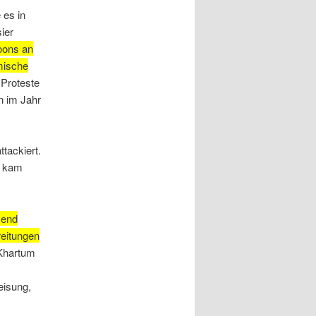
 es in
ier
oons an
mische
 Proteste
n im Jahr
tackiert.
t kam
zend
reitungen
 Khartum
eisung,