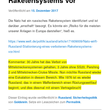
Raketensystems vor
Veröffentlicht am
15. Dezember 2017
Die Nato hat ein russisches Raketensystem identifiziert und ist
darüber „ernsthaft“ besorgt. Es könnte ein „Risiko für die meisten
unserer Anlagen in Europa darstellen“, hieß es.
https://www.welt.de/politik/ausland/article171609009/Nato-wirft-
Russland-Stationierung-eines-verbotenen-Raketensystems-
vor.html
Kommentar: 30 Jahre hat das Verbot von
Mittelstreckensystemen gehalten, 3 Jahre ohne SS20, Pershing
2 und Mittelstrecken-Cruise Missle. Nun möchte Russland wieder
eine Eskalation in diesem Bereich. Wie 1976 ist es wieder
Russland, das in einem Waffenbereich einen Rüstungswettlauf
beginnt, und dies diesmal mit einem Vertragsbruch!
Dieser Eintrag wurde veröffentlicht in
Russland
,
Sicherheitspolitik
von
Goldstein
. Setze ein Lesezeichen zum
Permalink
.