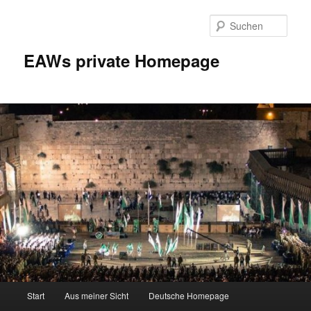
Zum
Inhalt
Such
wechseln
EAWs private Homepage
Hauptmenü
Start
Aus meiner Sicht
Deutsche Homepage