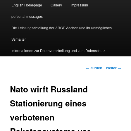
English Homepage
Gallery
Impressum
personal messages
Die Leistungsabteilung der ARGE Aachen und ihr unmögliches
Verhalten
Informationen zur Datenverarbeitung und zum Datenschutz
Beitragsnavigation
←
Zurück
Weiter
→
Nato wirft Russland
Stationierung eines
verbotenen