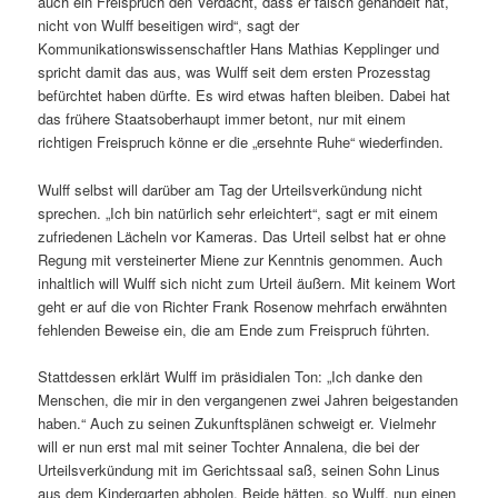
auch ein Freispruch den Verdacht, dass er falsch gehandelt hat,
nicht von Wulff beseitigen wird“, sagt der
Kommunikationswissenschaftler Hans Mathias Kepplinger und
spricht damit das aus, was Wulff seit dem ersten Prozesstag
befürchtet haben dürfte. Es wird etwas haften bleiben. Dabei hat
das frühere Staatsoberhaupt immer betont, nur mit einem
richtigen Freispruch könne er die „ersehnte Ruhe“ wiederfinden.
Wulff selbst will darüber am Tag der Urteilsverkündung nicht
sprechen. „Ich bin natürlich sehr erleichtert“, sagt er mit einem
zufriedenen Lächeln vor Kameras. Das Urteil selbst hat er ohne
Regung mit versteinerter Miene zur Kenntnis genommen. Auch
inhaltlich will Wulff sich nicht zum Urteil äußern. Mit keinem Wort
geht er auf die von Richter Frank Rosenow mehrfach erwähnten
fehlenden Beweise ein, die am Ende zum Freispruch führten.
Stattdessen erklärt Wulff im präsidialen Ton: „Ich danke den
Menschen, die mir in den vergangenen zwei Jahren beigestanden
haben.“ Auch zu seinen Zukunftsplänen schweigt er. Vielmehr
will er nun erst mal mit seiner Tochter Annalena, die bei der
Urteilsverkündung mit im Gerichtssaal saß, seinen Sohn Linus
aus dem Kindergarten abholen. Beide hätten, so Wulff, nun einen