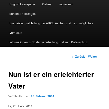
English Homepage
Gallery
Impressum
personal messages
Die Leistungsabteilung der ARGE Aachen und ihr unmögliches
Verhalten
Informationen zur Datenverarbeitung und zum Datenschutz
Beitragsnavigation
←
Zurück
Weiter
→
Nun ist er ein erleichterter
Vater
Veröffentlicht am
28. Februar 2014
Fr, 28. Feb. 2014