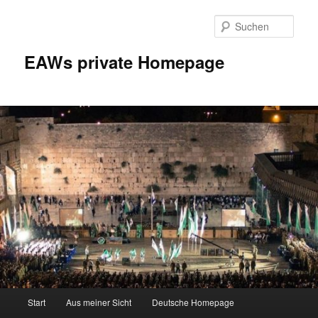
Zum
Inhalt
Such
wechseln
EAWs private Homepage
Hauptmenü
Start
Aus meiner Sicht
Deutsche Homepage