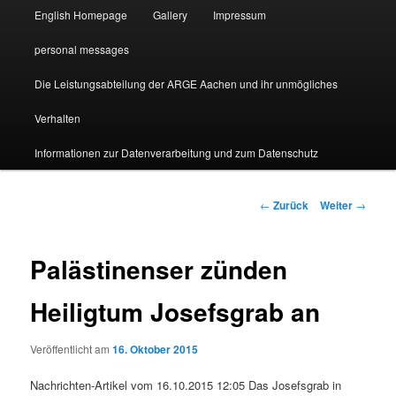
English Homepage
Gallery
Impressum
personal messages
Die Leistungsabteilung der ARGE Aachen und ihr unmögliches
Verhalten
Informationen zur Datenverarbeitung und zum Datenschutz
Beitragsnavigation
←
Zurück
Weiter
→
Palästinenser zünden
Heiligtum Josefsgrab an
Veröffentlicht am
16. Oktober 2015
Nachrichten-Artikel vom 16.10.2015 12:05 Das Josefsgrab in