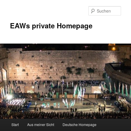
Zum
Inhalt
Such
wechseln
EAWs private Homepage
Hauptmenü
Start
Aus meiner Sicht
Deutsche Homepage