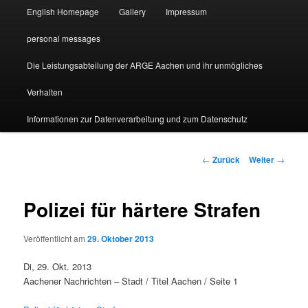
English Homepage
Gallery
Impressum
personal messages
Die Leistungsabteilung der ARGE Aachen und ihr unmögliches
Verhalten
Informationen zur Datenverarbeitung und zum Datenschutz
Beitragsnavigation
←
Zurück
Weiter
→
Polizei für härtere Strafen
Veröffentlicht am
29. Oktober 2013
Di, 29. Okt. 2013
Aachener Nachrichten – Stadt / Titel Aachen / Seite 1