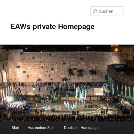
Zum
Inhalt
Such
wechseln
EAWs private Homepage
Hauptmenü
Start
Aus meiner Sicht
Deutsche Homepage