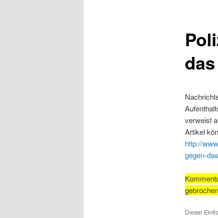
Pol
das
Nachricht
Aufenthalt
verweist a
Artikel kö
http://www
gegen-das
Kommentar:
gebroche
Dieser Eintr