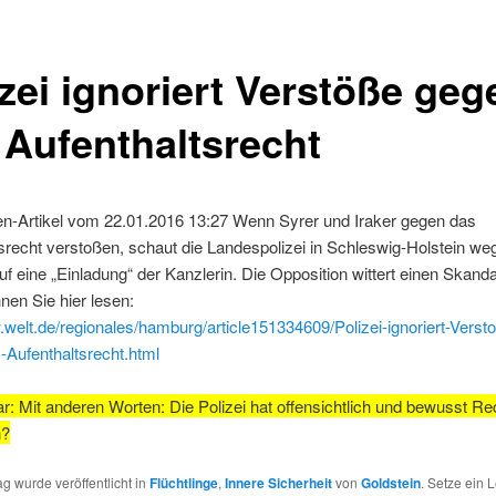
izei ignoriert Verstöße geg
 Aufenthaltsrecht
en-Artikel vom 22.01.2016 13:27 Wenn Syrer und Iraker gegen das
srecht verstoßen, schaut die Landespolizei in Schleswig-Holstein we
uf eine „Einladung“ der Kanzlerin. Die Opposition wittert einen Skand
nnen Sie hier lesen:
.welt.de/regionales/hamburg/article151334609/Polizei-ignoriert-Verst
-Aufenthaltsrecht.html
 Mit anderen Worten: Die Polizei hat offensichtlich und bewusst Re
n?
ag wurde veröffentlicht in
Flüchtlinge
,
Innere Sicherheit
von
Goldstein
. Setze ein 