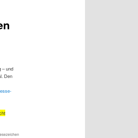
en
g – und
al. Den
oesse-
cht
Lesezeichen