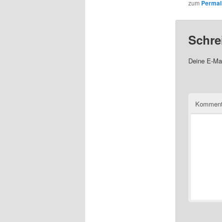
zum
Permal
Schre
Deine E-Mai
Komment