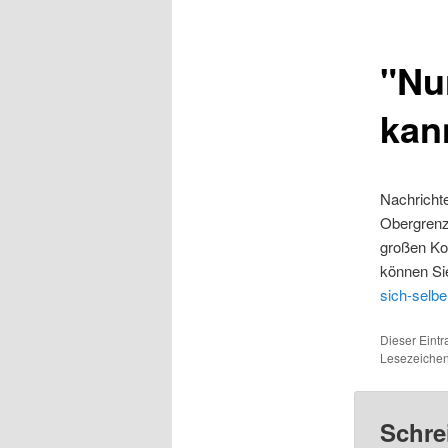
"Nu
kan
Nachrichte
Obergrenze
großen Koa
können Sie
sich-selbe
Dieser Eintr
Lesezeiche
Schre