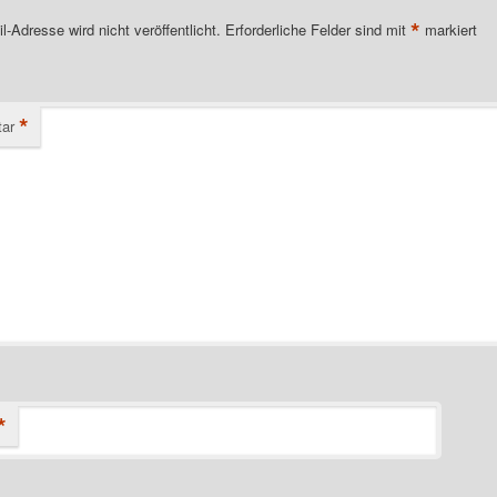
*
l-Adresse wird nicht veröffentlicht.
Erforderliche Felder sind mit
markiert
*
ar
*