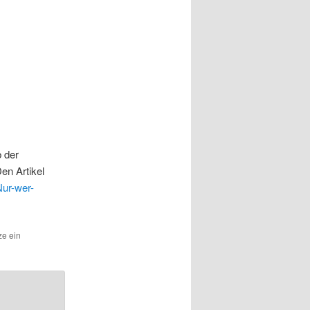
b der
Den Artikel
Nur-wer-
ze ein