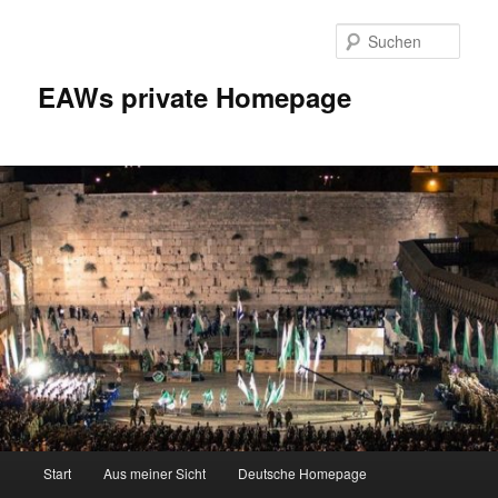
Zum
Inhalt
Such
wechseln
EAWs private Homepage
Hauptmenü
Start
Aus meiner Sicht
Deutsche Homepage