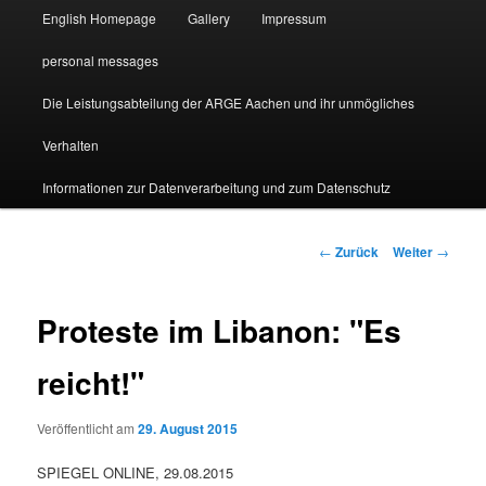
English Homepage
Gallery
Impressum
personal messages
Die Leistungsabteilung der ARGE Aachen und ihr unmögliches
Verhalten
Informationen zur Datenverarbeitung und zum Datenschutz
Beitragsnavigation
←
Zurück
Weiter
→
Proteste im Libanon: "Es
reicht!"
Veröffentlicht am
29. August 2015
SPIEGEL ONLINE, 29.08.2015