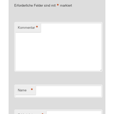
*
Erforderliche Felder sind mit
markiert
*
Kommentar
*
Name