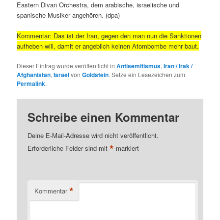
Eastern Divan Orchestra, dem arabische, israelische und
spanische Musiker angehören. (dpa)
Kommentar: Das ist der Iran, gegen den man nun die Sanktionen
aufheben will, damit er angeblich keinen Atombombe mehr baut.
Dieser Eintrag wurde veröffentlicht in
Antisemitismus
,
Iran / Irak /
Afghanistan
,
Israel
von
Goldstein
. Setze ein Lesezeichen zum
Permalink
.
Schreibe einen Kommentar
Deine E-Mail-Adresse wird nicht veröffentlicht.
*
Erforderliche Felder sind mit
markiert
*
Kommentar