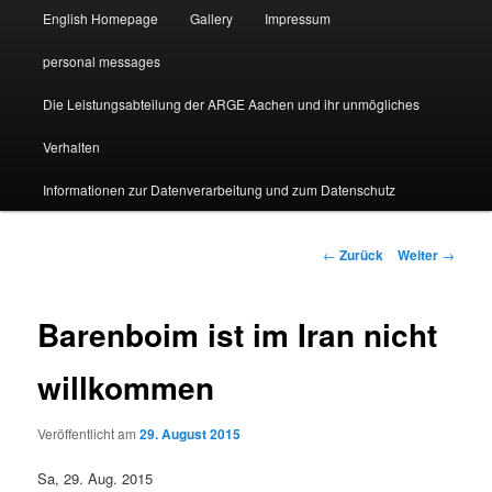
English Homepage
Gallery
Impressum
personal messages
Die Leistungsabteilung der ARGE Aachen und ihr unmögliches
Verhalten
Informationen zur Datenverarbeitung und zum Datenschutz
Beitragsnavigation
←
Zurück
Weiter
→
Barenboim ist im Iran nicht
willkommen
Veröffentlicht am
29. August 2015
Sa, 29. Aug. 2015