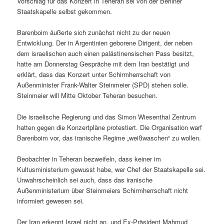
Vorschlag für das Konzert in Teheran sei von der Berliner
Staatskapelle selbst gekommen.
Barenboim äußerte sich zunächst nicht zu der neuen
Entwicklung. Der in Argentinien geborene Dirigent, der neben
dem israelischen auch einen palästinensischen Pass besitzt,
hatte am Donnerstag Gespräche mit dem Iran bestätigt und
erklärt, dass das Konzert unter Schirmherrschaft von
Außenminister Frank-Walter Steinmeier (SPD) stehen solle.
Steinmeier will Mitte Oktober Teheran besuchen.
Die israelische Regierung und das Simon Wiesenthal Zentrum
hatten gegen die Konzertpläne protestiert. Die Organisation warf
Barenboim vor, das iranische Regime „weißwaschen“ zu wollen.
Beobachter in Teheran bezweifeln, dass keiner im
Kultusministerium gewusst habe, wer Chef der Staatskapelle sei.
Unwahrscheinlich sei auch, dass das iranische
Außenministerium über Steinmeiers Schirmherrschaft nicht
informiert gewesen sei.
Der Iran erkennt Israel nicht an, und Ex-Präsident Mahmud