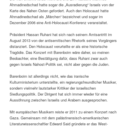
Ahmadinedschad hatte sogar die „Ausradierung“ Israels von der
Karte des Nahen Osten gefordert. Auch den Holocaust hatte
Ahmadinedschad als „Märchen“ bezeichnet und sogar im
Dezember 2006 eine Anti-Holocaust-Konferenz veranstaltet.
Präsident Hassan Ruhani hat sich nach seinem Amtsantritt im
August 2013 von der antisemitischen Rhetorik seines Vorgängers
distanziert. Den Holocaust verurteilte er als eine historische
Tragödie. Das Konzert mit Barenboim wäre daher, so meinen
Beobachter, eine Bestätigung dafür, dass Ruhani zwar auch
gegen Israels Nahost-Politik sei, nicht aber gegen die Juden.
Barenboim ist allerdings nicht, wie das iranische
Kulturministerium unterstellte, ein regierungsfreundlicher Musiker,
sondern vielmehr lautstarker Kritiker der israelischen
Siedlungspolitik. Der Dirigent hat sich immer wieder für eine
Aussöhnung zwischen Israelis und Arabern ausgesprochen.
Mit europäischen Musikern reiste er 2011 zu einem Konzert nach
Gaza. Gemeinsam mit dem palästinensisch-amerikanischen
Literaturwissenschaftler Edward Said gründete er das West-