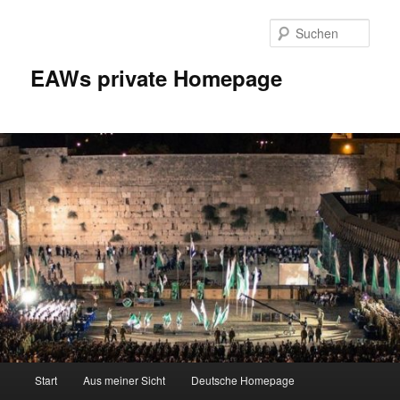
Zum
Inhalt
Such
wechseln
EAWs private Homepage
Hauptmenü
Start
Aus meiner Sicht
Deutsche Homepage