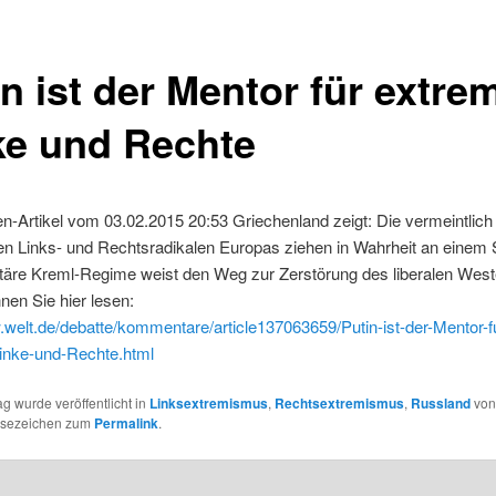
n ist der Mentor für extre
ke und Rechte
n-Artikel vom 03.02.2015 20:53 Griechenland zeigt: Die vermeintlich
en Links- und Rechtsradikalen Europas ziehen in Wahrheit an einem 
itäre Kreml-Regime weist den Weg zur Zerstörung des liberalen Wes
nnen Sie hier lesen:
.welt.de/debatte/kommentare/article137063659/Putin-ist-der-Mentor-f
inke-und-Rechte.html
ag wurde veröffentlicht in
Linksextremismus
,
Rechtsextremismus
,
Russland
vo
esezeichen zum
Permalink
.