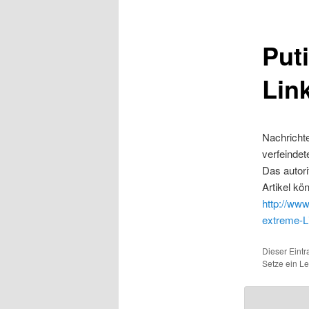
Puti
Lin
Nachrichte
verfeindet
Das autor
Artikel kö
http://www
extreme-L
Dieser Eintr
Setze ein L