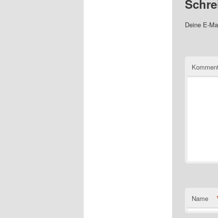
Schre
Deine E-Mai
Komment
Name