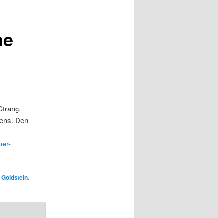
me
Strang.
tens. Den
uer-
n
Goldstein
.