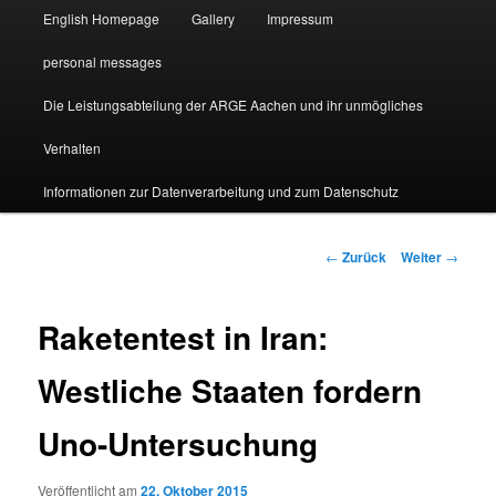
English Homepage
Gallery
Impressum
personal messages
Die Leistungsabteilung der ARGE Aachen und ihr unmögliches
Verhalten
Informationen zur Datenverarbeitung und zum Datenschutz
Beitragsnavigation
←
Zurück
Weiter
→
Raketentest in Iran:
Westliche Staaten fordern
Uno-Untersuchung
Veröffentlicht am
22. Oktober 2015