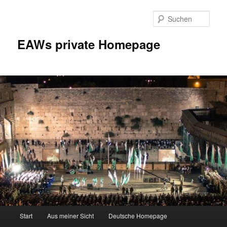
Zum
Inhalt
Such
wechseln
EAWs private Homepage
Hauptmenü
Start
Aus meiner Sicht
Deutsche Homepage