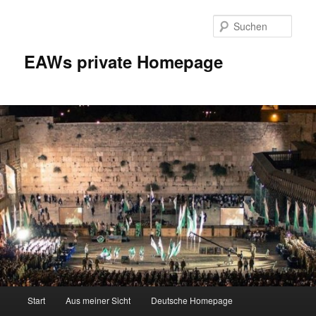
Zum
Inhalt
Such
wechseln
EAWs private Homepage
Hauptmenü
Start
Aus meiner Sicht
Deutsche Homepage