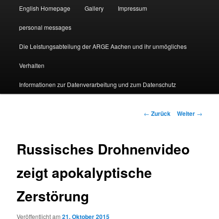
English Homepage
Gallery
Impressum
personal messages
Die Leistungsabteilung der ARGE Aachen und ihr unmögliches
Verhalten
Informationen zur Datenverarbeitung und zum Datenschutz
Beitragsnavigation
←
Zurück
Weiter
→
Russisches Drohnenvideo
zeigt apokalyptische
Zerstörung
Veröffentlicht am
21. Oktober 2015