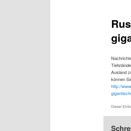
Rus
gig
Nachrichte
Tiefständ
Ausland zu
können Sie
http://www
gigantisch
Dieser Eintr
Schre