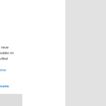
h neue
hulden im
tikel
eine-
malink
.