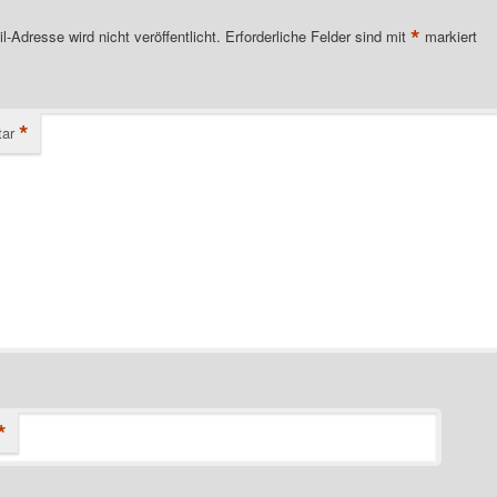
*
l-Adresse wird nicht veröffentlicht.
Erforderliche Felder sind mit
markiert
*
ar
*