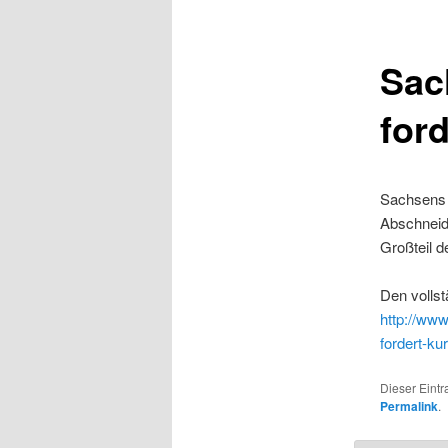
Sac
for
Sachsens 
Abschneid
Großteil d
Den vollst
http://www
fordert-k
Dieser Eintr
Permalink
.