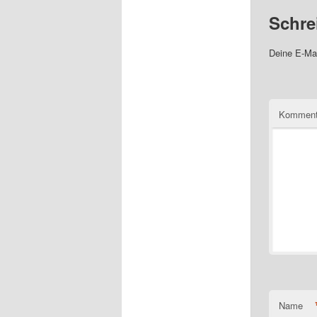
Schre
Deine E-Mai
Komment
Name