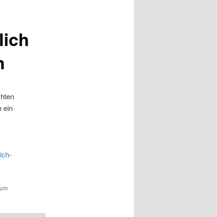
lich
n
chten
 ein
ich-
zum