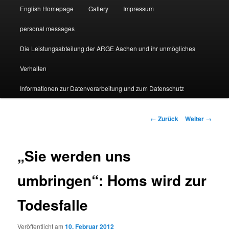
English Homepage
Gallery
Impressum
personal messages
Die Leistungsabteilung der ARGE Aachen und ihr unmögliches
Verhalten
Informationen zur Datenverarbeitung und zum Datenschutz
Beitragsnavigation
←
Zurück
Weiter
→
„Sie werden uns
umbringen“: Homs wird zur
Todesfalle
Veröffentlicht am
10. Februar 2012