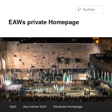
Zum
Inhalt
Such
wechseln
EAWs private Homepage
Hauptmenü
Start
Aus meiner Sicht
Deutsche Homepage