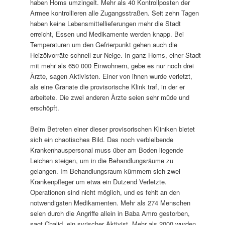
haben Homs umzingelt. Mehr als 40 Kontrollposten der
Armee kontrollieren alle Zugangsstraßen. Seit zehn Tagen
haben keine Lebensmittellieferungen mehr die Stadt
erreicht, Essen und Medikamente werden knapp. Bei
Temperaturen um den Gefrierpunkt gehen auch die
Heizölvorräte schnell zur Neige. In ganz Homs, einer Stadt
mit mehr als 650 000 Einwohnern, gebe es nur noch drei
Ärzte, sagen Aktivisten. Einer von ihnen wurde verletzt,
als eine Granate die provisorische Klink traf, in der er
arbeitete. Die zwei anderen Ärzte seien sehr müde und
erschöpft.
Beim Betreten einer dieser provisorischen Kliniken bietet
sich ein chaotisches Bild. Das noch verbleibende
Krankenhauspersonal muss über am Boden liegende
Leichen steigen, um in die Behandlungsräume zu
gelangen. Im Behandlungsraum kümmern sich zwei
Krankenpfleger um etwa ein Dutzend Verletzte.
Operationen sind nicht möglich, und es fehlt an den
notwendigsten Medikamenten. Mehr als 274 Menschen
seien durch die Angriffe allein in Baba Amro gestorben,
sagt Chalid, ein syrischer Aktivist. Mehr als 2000 wurden