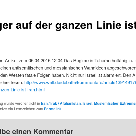
er auf der ganzen Linie is
en-Artikel vom 05.04.2015 12:04 Das Regime in Teheran hoffähig zu
seinen antisemitischen und messianischen Wahnideen abgeschworen
 den Westen fatale Folgen haben. Nicht nur Israel ist alarmiert. Den Ar
 hier lesen:
http://www.welt.de/debatte/kommentare/article139149176
nzen-Linie-ist-Iran.html
ag wurde veröffentlicht in
Iran / Irak / Afghanistan
,
Israel
,
Muslemischer Extremi
Setze ein Lesezeichen zum
Permalink
.
ibe einen Kommentar