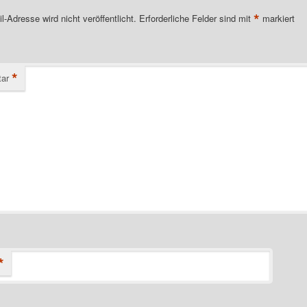
*
l-Adresse wird nicht veröffentlicht.
Erforderliche Felder sind mit
markiert
*
ar
*