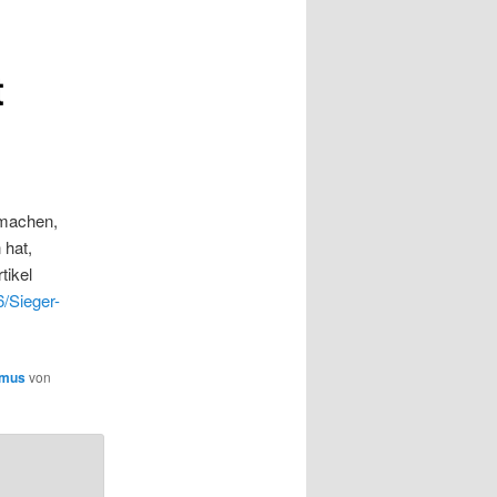
t
 machen,
 hat,
tikel
/Sieger-
smus
von