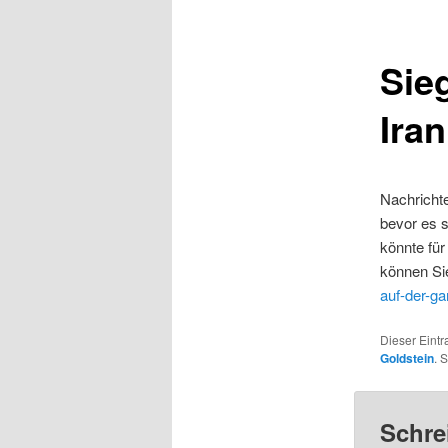
Sieg
Iran
Nachricht
bevor es 
könnte für
können Sie
auf-der-ga
Dieser Eintr
Goldstein
. 
Schre