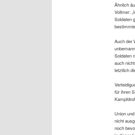
Ähnlich ä
Vollmer: „
Soldaten 
bestimmte
Auch der W
unbemannte
Soldaten n
auch nich
letztlich 
Verteidigu
für ihren
Kampfdrohn
Union und
nicht aus
noch bevor