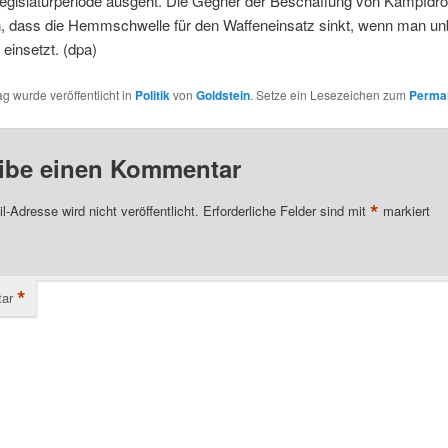
 Legislaturperiode ausgeht. Die Gegner der Beschaffung von Kampfdr
n, dass die Hemmschwelle für den Waffeneinsatz sinkt, wenn man u
einsetzt. (dpa)
ag wurde veröffentlicht in
Politik
von
Goldstein
. Setze ein Lesezeichen zum
Permal
ibe einen Kommentar
*
l-Adresse wird nicht veröffentlicht.
Erforderliche Felder sind mit
markiert
*
ar