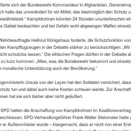
ußerte sich der Bundeswehr-Kommandeur in Afghanistan, Generalmaj
Ich halte das unverändert für ein Mittel, das bestmöglich den Schutz 
gewährleistet.“ Kampfdrohnen könnten 24 Stunden ununterbrochen ei
s Gebiet beobachten und bei Gefahr wohl abgewogen Waffen einsetz
ehrbeauftragte Hellmut Königshaus forderte, die Schutzfunktion von
n Kampfflugzeugen in der Debatte stärker zu berücksichtigen: „Wir 
icht schutzlos lassen.“ Die ethischen Fragen dürften in der Debatte al
t zu kurz kommen: „Alles, was die Bundeswehr bekommt und einsetzt
die moralische Unterstützung auch der Bevölkerung.“
ngsministerin Ursula von der Leyen hat den Soldaten versichert, dass 
 Schutz tun und dabei auch keine Kosten scheuen werde. Zur Anschaf
en hat sie sich bisher aber nicht geäußert.
 SPD hatten die Anschaffung von Kampfdrohnen im Koalitionsvertrag
geschlossen. SPD-Verhandlungsführer Frank-Walter Steinmeier hatte 
 er Außenminister wurde – klargemacht, dass er nicht von einer En