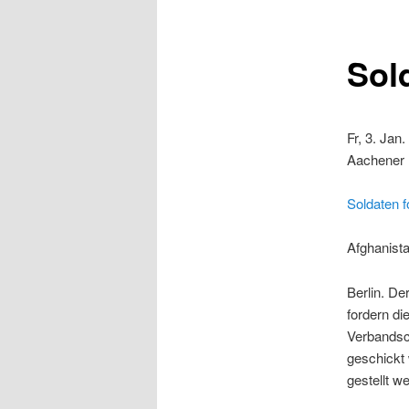
Sol
Fr, 3. Jan
Aachener N
Soldaten 
Afghanist
Berlin. D
fordern d
Verbandsc
geschickt
gestellt w