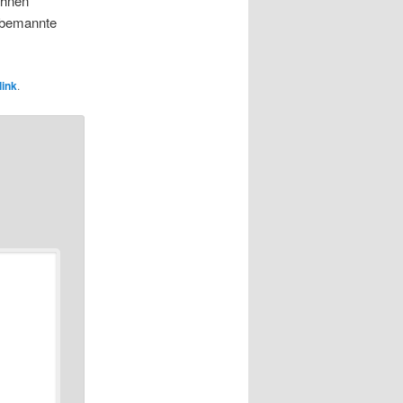
ohnen
nbemannte
ink
.