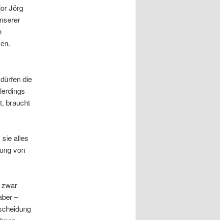
or Jörg
unserer
n
en.
dürfen die
lerdings
, braucht
sie alles
fung von
 zwar
aber –
tscheidung