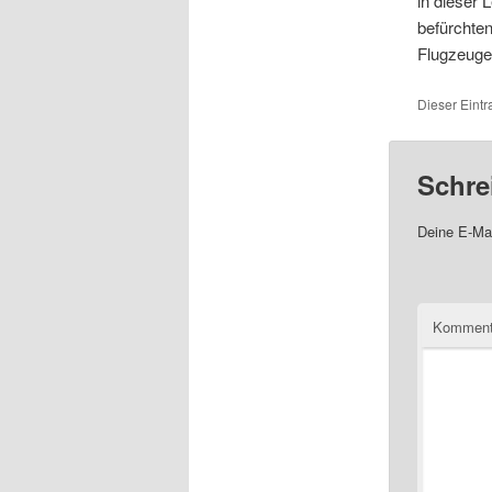
in dieser
befürchte
Flugzeuge 
Dieser Eintr
Schre
Deine E-Mai
Komment