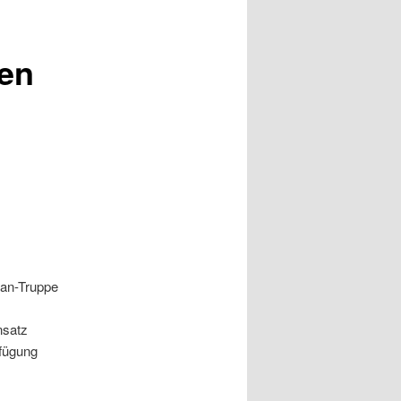
en
tan-Truppe
nsatz
fügung