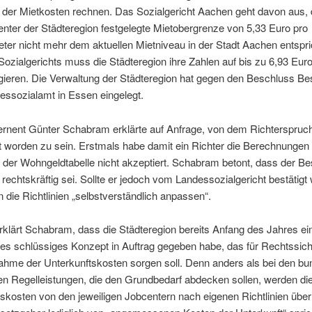
 der Mietkosten rechnen. Das Sozialgericht Aachen geht davon aus, 
ter der Städteregion festgelegte Mietobergrenze von 5,33 Euro pro
er nicht mehr dem aktuellen Mietniveau in der Stadt Aachen entspri
Sozialgerichts muss die Städteregion ihre Zahlen auf bis zu 6,93 Eur
igieren. Die Verwaltung der Städteregion hat gegen den Beschluss B
essozialamt in Essen eingelegt.
ernent Günter Schabram erklärte auf Anfrage, von dem Richterspruc
 worden zu sein. Erstmals habe damit ein Richter die Berechnungen 
der Wohngeldtabelle nicht akzeptiert. Schabram betont, dass der B
 rechtskräftig sei. Sollte er jedoch vom Landessozialgericht bestätigt
die Richtlinien „selbstverständlich anpassen“.
rklärt Schabram, dass die Städteregion bereits Anfang des Jahres ei
s schlüssiges Konzept in Auftrag gegeben habe, das für Rechtssiche
ahme der Unterkunftskosten sorgen soll. Denn anders als bei den bu
hen Regelleistungen, die den Grundbedarf abdecken sollen, werden di
tskosten von den jeweiligen Jobcentern nach eigenen Richtlinien üb