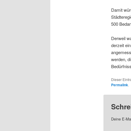
Damit wür
Städteregi
500 Bedar
Derweil wa
derzeit ei
angemesse
werden, d
Bedürfniss
Dieser Eintr
Permalink
.
Schre
Deine E-Mai