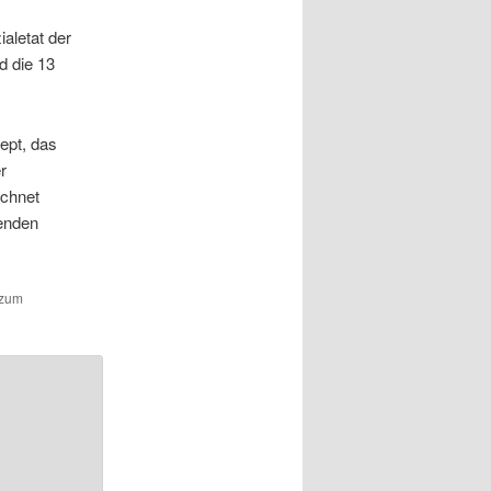
aletat der
d die 13
ept, das
r
chnet
enden
 zum