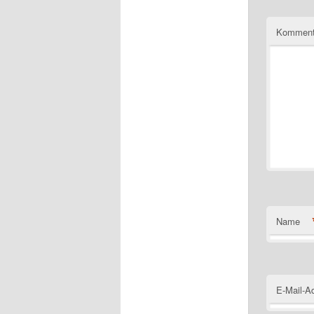
Komment
Name
E-Mail-A