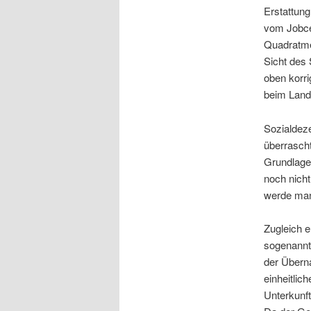
Erstattung
vom Jobcen
Quadratmet
Sicht des 
oben korr
beim Land
Sozialdez
überrascht
Grundlage 
noch nicht
werde man 
Zugleich e
sogenannte
der Übern
einheitlic
Unterkunf