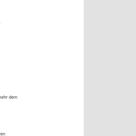
r
 mehr dem
ren