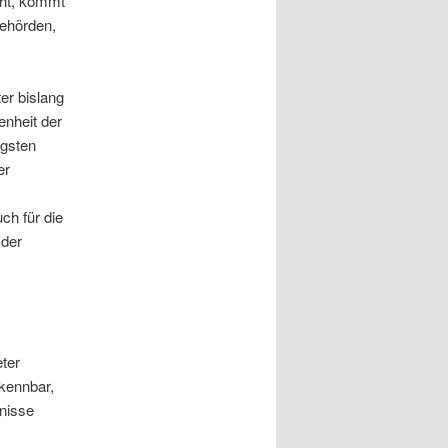
cht, kommt
Behörden,
er bislang
enheit der
ngsten
er
ch für die
 der
ter
rkennbar,
tnisse