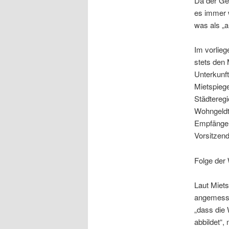
Da der Ge
es immer 
was als „a
Im vorlieg
stets den 
Unterkunf
Mietspiege
Städteregi
Wohngeldta
Empfänger 
Vorsitzen
Folge der
Laut Miet
angemessen
„dass die 
abbildet“,