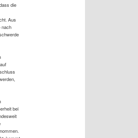
dass die
cht. Aus
o nach
eschwerde
h
auf
eschluss
 werden,
n
rheit bei
ndesweit
e
ernommen.