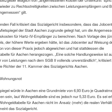
setzgeber lediglich von „angemessenen Kosten der Unterkunft“ spri
wieder zu Rechtsstreitigkeiten zwischen Leistungsempfängern und 
ngemessen“ gilt.
enden Fall kritisiert das Sozialgericht insbesondere, dass das Jobcent
Mietspiegel der Stadt Aachen zugrunde gelegt hat, um die Angemess
tskosten für Hartz-IV-Empfänger zu berechnen. Nach Vorlage des jü
ls, der höhere Werte ergeben hätte, ist das Jobcenter auf Weisung d
on von dieser Praxis jedoch abgewichen und hat stattdessen die
belle für Aachen herangezogen. „Eine solche Handlungsweise ist au
von Leistungen nach dem SGB II vollends unverständlich“, kritisiert
de Richter der 11. Kammer des Sozialgerichts Aachen.
 Wohnungsnot
spiegel würde in Aachen eine Grundmiete von 6,93 Euro je Quadratme
 sein, laut Wohngeldtabelle sind es jedoch nur 5,33 Euro. Es sei e
Wohngeldtabelle für Aachen nicht im Ansatz (mehr) die realen Verhäl
 meint das Sozialgericht.