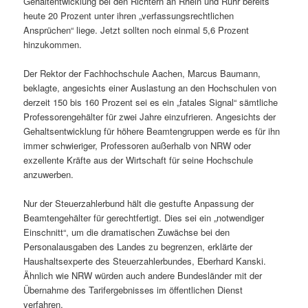
Gehaltentwicklung bei den Richtern an Rhein und Ruhr bereits
heute 20 Prozent unter ihren „verfassungsrechtlichen
Ansprüchen“ liege. Jetzt sollten noch einmal 5,6 Prozent
hinzukommen.
Der Rektor der Fachhochschule Aachen, Marcus Baumann,
beklagte, angesichts einer Auslastung an den Hochschulen von
derzeit 150 bis 160 Prozent sei es ein „fatales Signal“ sämtliche
Professorengehälter für zwei Jahre einzufrieren. Angesichts der
Gehaltsentwicklung für höhere Beamtengruppen werde es für ihn
immer schwieriger, Professoren außerhalb von NRW oder
exzellente Kräfte aus der Wirtschaft für seine Hochschule
anzuwerben.
Nur der Steuerzahlerbund hält die gestufte Anpassung der
Beamtengehälter für gerechtfertigt. Dies sei ein „notwendiger
Einschnitt“, um die dramatischen Zuwächse bei den
Personalausgaben des Landes zu begrenzen, erklärte der
Haushaltsexperte des Steuerzahlerbundes, Eberhard Kanski.
Ähnlich wie NRW würden auch andere Bundesländer mit der
Übernahme des Tarifergebnisses im öffentlichen Dienst
verfahren.