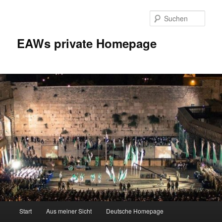
Zum
Inhalt
Such
wechseln
EAWs private Homepage
Hauptmenü
Start
Aus meiner Sicht
Deutsche Homepage