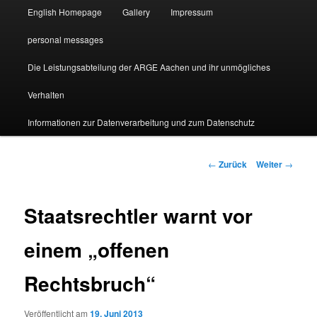
English Homepage
Gallery
Impressum
personal messages
Die Leistungsabteilung der ARGE Aachen und ihr unmögliches
Verhalten
Informationen zur Datenverarbeitung und zum Datenschutz
Beitragsnavigation
←
Zurück
Weiter
→
Staatsrechtler warnt vor
einem „offenen
Rechtsbruch“
Veröffentlicht am
19. Juni 2013