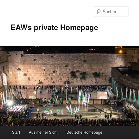
Zum
Inhalt
Such
wechseln
EAWs private Homepage
Hauptmenü
Start
Aus meiner Sicht
Deutsche Homepage