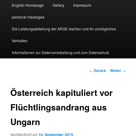
English Homepage
Gallery
Impressum
personal messages
Die Leistungsabteilung der ARGE Aachen und ihr unmögliches
Verhalten
Informationen zur Datenverarbeitung und zum Datenschutz
Beitragsnavigation
←
Zurück
Weiter
→
Österreich kapituliert vor
Flüchtlingsandrang aus
Ungarn
Veröffentlicht am
10. September 2015