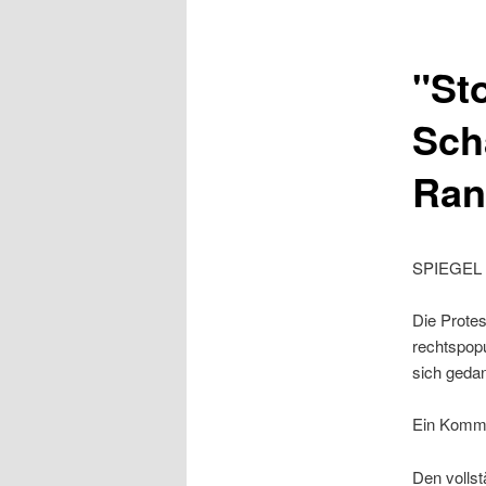
"St
Sch
Ran
SPIEGEL 
Die Prote
rechtspopu
sich geda
Ein Komme
Den vollst