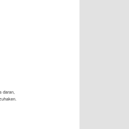
s daran,
rzuhaken.