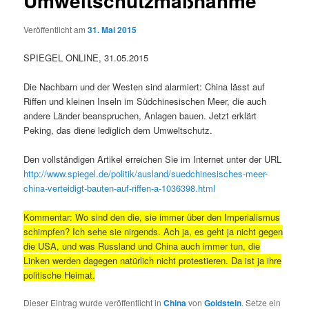
Umweltschutzmaßnahme
Veröffentlicht am
31. Mai 2015
SPIEGEL ONLINE, 31.05.2015
Die Nachbarn und der Westen sind alarmiert: China lässt auf
Riffen und kleinen Inseln im Südchinesischen Meer, die auch
andere Länder beanspruchen, Anlagen bauen. Jetzt erklärt
Peking, das diene lediglich dem Umweltschutz.
Den vollständigen Artikel erreichen Sie im Internet unter der URL
http://www.spiegel.de/politik/ausland/suedchinesisches-meer-
china-verteidigt-bauten-auf-riffen-a-1036398.html
Kommentar: Wo sind den die, sie immer über den Imperialismus
schimpfen? Ich sehe sie nirgends. Ach ja, es geht ja nicht gegen
die USA, und was Russland und China auch immer tun, die
Linken werden dagegen natürlich nicht protestieren. Da ist ja ihre
politische Heimat.
Dieser Eintrag wurde veröffentlicht in
China
von
Goldstein
. Setze ein