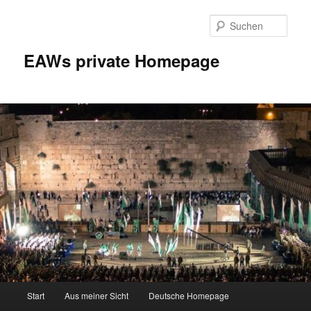
Zum
Inhalt
Such
wechseln
EAWs private Homepage
Hauptmenü
Start
Aus meiner Sicht
Deutsche Homepage