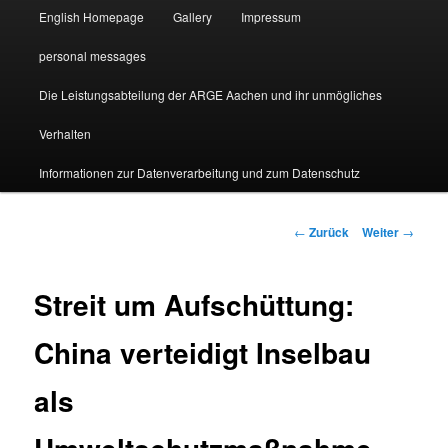
English Homepage
Gallery
Impressum
personal messages
Die Leistungsabteilung der ARGE Aachen und ihr unmögliches
Verhalten
Informationen zur Datenverarbeitung und zum Datenschutz
Beitragsnavigation
←
Zurück
Weiter
→
Streit um Aufschüttung:
China verteidigt Inselbau
als