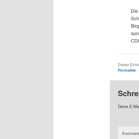
Die
Sch
Bir
spr
CDU
Dieser Eintr
Permalink
.
Schre
Deine E-Mai
Komment