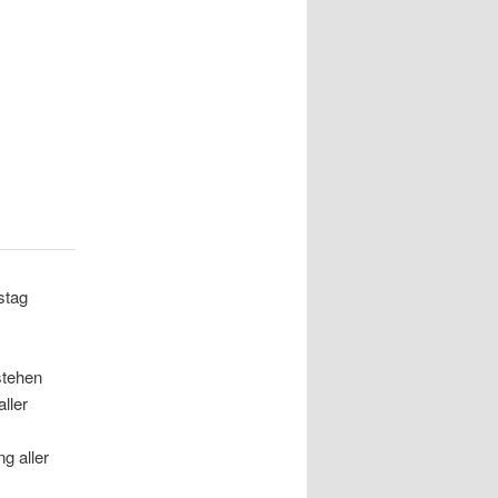
g
stag
stehen
ller
g aller