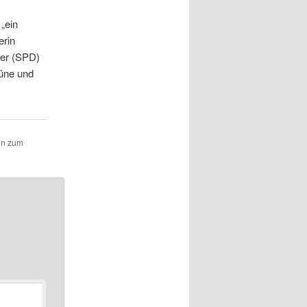
„ein
erin
ser (SPD)
rüne und
en zum