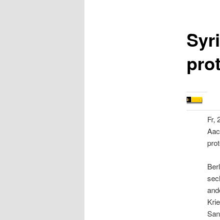
Syr
pro
Fr, 
Aach
prot
Ber
sec
and
Kri
Sank