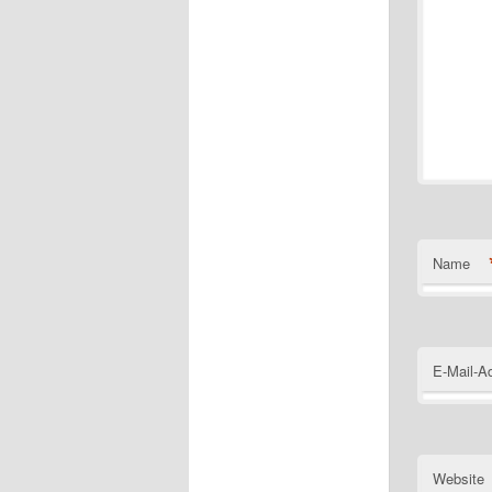
Name
E-Mail-A
Website