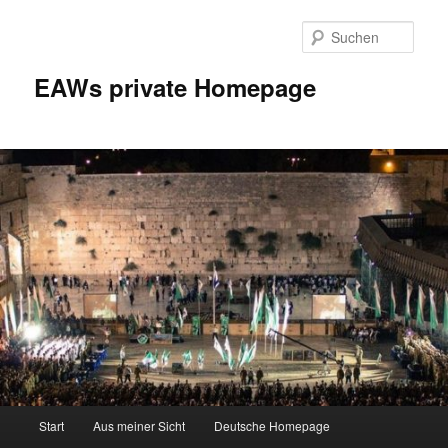
Zum
Inhalt
Such
wechseln
EAWs private Homepage
Hauptmenü
Start
Aus meiner Sicht
Deutsche Homepage