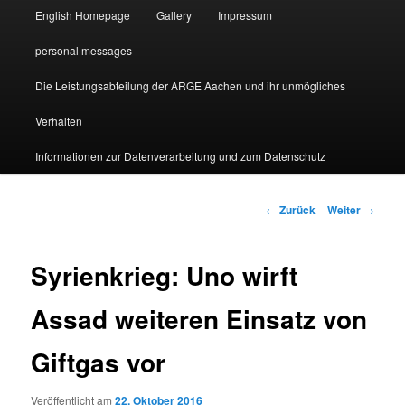
English Homepage
Gallery
Impressum
personal messages
Die Leistungsabteilung der ARGE Aachen und ihr unmögliches
Verhalten
Informationen zur Datenverarbeitung und zum Datenschutz
Beitragsnavigation
←
Zurück
Weiter
→
Syrienkrieg: Uno wirft
Assad weiteren Einsatz von
Giftgas vor
Veröffentlicht am
22. Oktober 2016