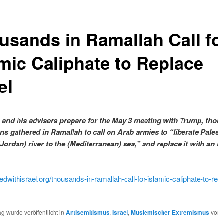
usands in Ramallah Call f
amic Caliphate to Replace
el
and his advisers prepare for the May 3 meeting with Trump, th
ans gathered in Ramallah to call on Arab armies to “liberate Pales
Jordan) river to the (Mediterranean) sea,” and replace it with an 
itedwithisrael.org/thousands-in-ramallah-call-for-islamic-caliphate-to-r
ag wurde veröffentlicht in
Antisemitismus
,
Israel
,
Muslemischer Extremismus
vo