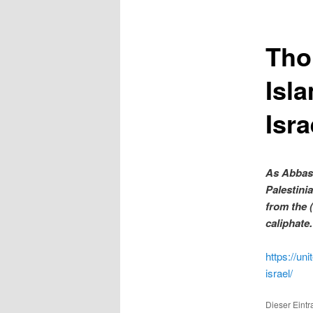
Tho
Isl
Isra
As Abbas 
Palestini
from the (
caliphate.
https://un
israel/
Dieser Eintr