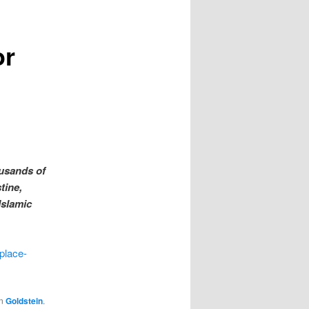
or
ousands of
tine,
Islamic
eplace-
n
Goldstein
.