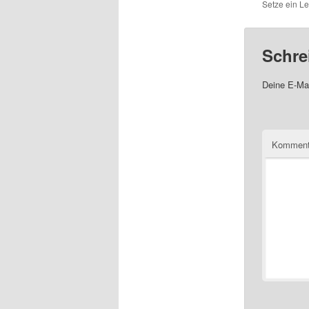
Setze ein L
Schre
Deine E-Mai
Komment