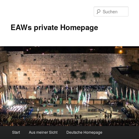
Zum
Inhalt
Such
wechseln
EAWs private Homepage
Hauptmenü
Start
Aus meiner Sicht
Deutsche Homepage