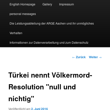
English Homepage
Gallery
Impressum
personal messages
Die Leistungsabteilung der ARGE Aachen und ihr unmögliches
Verhalten
Informationen zur Datenverarbeitung und zum Datenschutz
Beitragsnavigation
←
Zurück
Weiter
→
Türkei nennt Völkermord-
Resolution "null und
nichtig"
Veröffentlicht am
2. Juni 2016