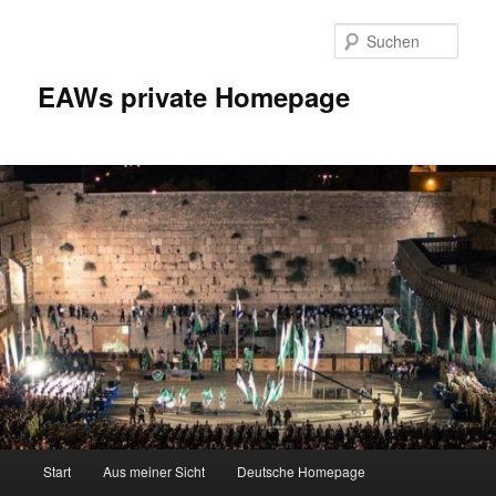
Zum
Inhalt
Such
wechseln
EAWs private Homepage
Hauptmenü
Start
Aus meiner Sicht
Deutsche Homepage