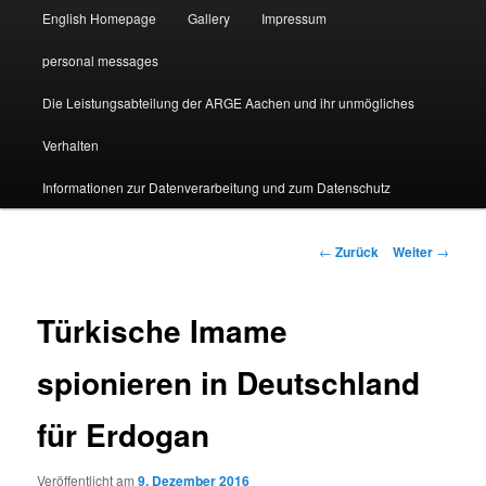
English Homepage
Gallery
Impressum
personal messages
Die Leistungsabteilung der ARGE Aachen und ihr unmögliches
Verhalten
Informationen zur Datenverarbeitung und zum Datenschutz
Beitragsnavigation
←
Zurück
Weiter
→
Türkische Imame
spionieren in Deutschland
für Erdogan
Veröffentlicht am
9. Dezember 2016