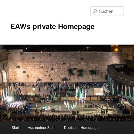
Zum
Inhalt
Such
wechseln
EAWs private Homepage
Hauptmenü
Start
Aus meiner Sicht
Deutsche Homepage