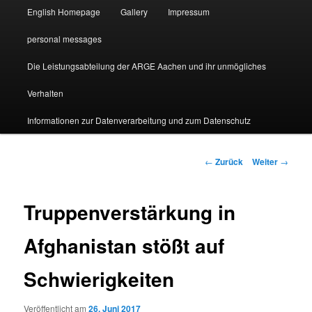
English Homepage
Gallery
Impressum
personal messages
Die Leistungsabteilung der ARGE Aachen und ihr unmögliches
Verhalten
Informationen zur Datenverarbeitung und zum Datenschutz
Beitragsnavigation
←
Zurück
Weiter
→
Truppenverstärkung in
Afghanistan stößt auf
Schwierigkeiten
Veröffentlicht am
26. Juni 2017