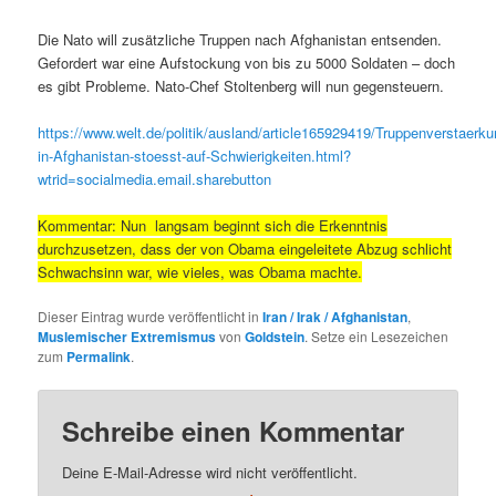
Die Nato will zusätzliche Truppen nach Afghanistan entsenden.
Gefordert war eine Aufstockung von bis zu 5000 Soldaten – doch
es gibt Probleme. Nato-Chef Stoltenberg will nun gegensteuern.
https://www.welt.de/politik/ausland/article165929419/Truppenverstaerku
in-Afghanistan-stoesst-auf-Schwierigkeiten.html?
wtrid=socialmedia.email.sharebutton
Kommentar: Nun langsam beginnt sich die Erkenntnis
durchzusetzen, dass der von Obama eingeleitete Abzug schlicht
Schwachsinn war, wie vieles, was Obama machte.
Dieser Eintrag wurde veröffentlicht in
Iran / Irak / Afghanistan
,
Muslemischer Extremismus
von
Goldstein
. Setze ein Lesezeichen
zum
Permalink
.
Schreibe einen Kommentar
Deine E-Mail-Adresse wird nicht veröffentlicht.