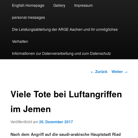
English Homepage
Gallery
Impressum
personal messages
Die Leistungsabteilung der ARGE Aachen und ihr unmögliches
Verhalten
Informationen zur Datenverarbeitung und zum Datenschutz
Beitragsnavigation
←
Zurück
Weiter
→
Viele Tote bei Luftangriffen
im Jemen
Veröffentlicht am
26. Dezember 2017
Nach dem Angriff auf die saudi-arabische Hauptstadt Riad