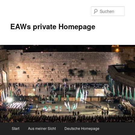
Zum
Inhalt
Such
wechseln
EAWs private Homepage
Hauptmenü
Start
Aus meiner Sicht
Deutsche Homepage