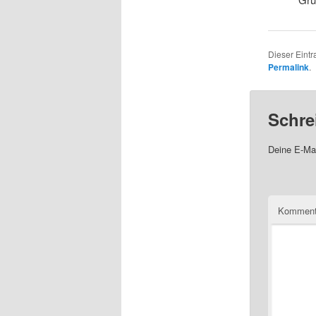
Dieser Eintr
Permalink
.
Schre
Deine E-Mai
Komment