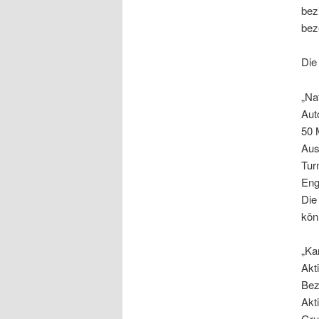
bez
bez
Die
„Na
Aut
50 
Aus
Tur
Eng
Die
kön
„Ka
Akt
Bez
Akt
Gru