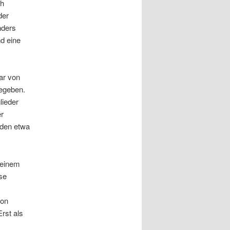
ch
der
nders
d eine
ar von
gegeben.
lieder
er
rden etwa
 einem
se
von
Erst als