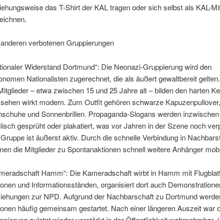
iehungsweise das T-Shirt der KAL tragen oder sich selbst als KAL-Mit
eichnen.
 anderen verbotenen Gruppierungen
tionaler Widerstand Dortmund“: Die Neonazi-Gruppierung wird den
onomen Nationalisten zugerechnet, die als äußert gewaltbereit gelten
Mitglieder – etwa zwischen 15 und 25 Jahre alt – bilden den harten Ker
sehen wirkt modern. Zum Outfit gehören schwarze Kapuzenpullover
nschuhe und Sonnenbrillen. Propaganda-Slogans werden inzwischen
lisch gesprüht oder plakatiert, was vor Jahren in der Szene noch ver
 Gruppe ist äußerst aktiv. Durch die schnelle Verbindung in Nachbars
nen die Mitglieder zu Spontanaktionen schnell weitere Anhänger mobil
meradschaft Hamm“: Die Kameradschaft wirbt in Hamm mit Flugblatt
ionen und Informationsständen, organisiert dort auch Demonstratione
iehungen zur NPD. Aufgrund der Nachbarschaft zu Dortmund werde
ionen häufig gemeinsam gestartet. Nach einer längeren Auszeit war d
ppierung zuletzt wieder verstärkt in der Öffentlichkeit wahrnehmbar. 