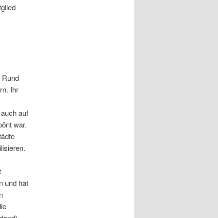
glied
. Rund
n. Ihr
,
 auch auf
pönt war.
tädte
isieren.
-
n und hat
n
ie
(dapd)