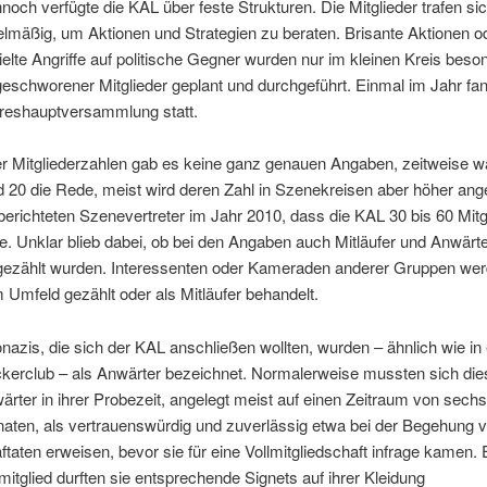
noch verfügte die KAL über feste Strukturen. Die Mitglieder trafen si
elmäßig, um Aktionen und Strategien zu beraten. Brisante Aktionen o
ielte Angriffe auf politische Gegner wurden nur im kleinen Kreis beso
geschworener Mitglieder geplant und durchgeführt. Einmal im Jahr fan
reshauptversammlung statt.
r Mitgliederzahlen gab es keine ganz genauen Angaben, zeitweise w
d 20 die Rede, meist wird deren Zahl in Szenekreisen aber höher an
berichteten Szenevertreter im Jahr 2010, dass die KAL 30 bis 60 Mitg
e. Unklar blieb dabei, ob bei den Angaben auch Mitläufer und Anwärt
gezählt wurden. Interessenten oder Kameraden anderer Gruppen we
 Umfeld gezählt oder als Mitläufer behandelt.
nazis, die sich der KAL anschließen wollten, wurden – ähnlich wie in
kerclub – als Anwärter bezeichnet. Normalerweise mussten sich die
ärter in ihrer Probezeit, angelegt meist auf einen Zeitraum von sechs
aten, als vertrauenswürdig und zuverlässig etwa bei der Begehung 
aftaten erweisen, bevor sie für eine Vollmitgliedschaft infrage kamen. 
lmitglied durften sie entsprechende Signets auf ihrer Kleidung