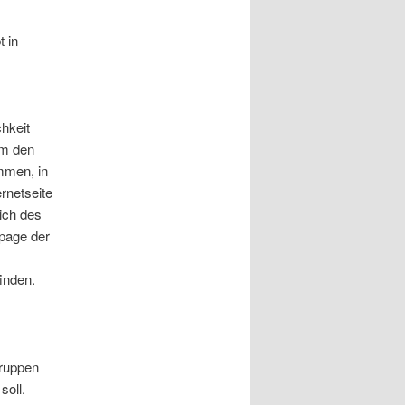
t in
chkeit
um den
mmen, in
ernetseite
lich des
page der
inden.
Gruppen
soll.