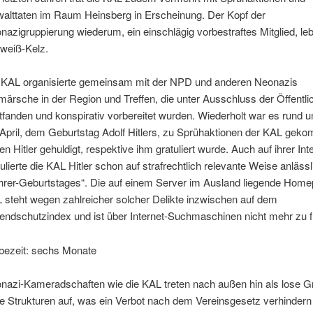
alttaten im Raum Heinsberg in Erscheinung. Der Kopf der
nazigruppierung wiederum, ein einschlägig vorbestraftes Mitglied, leb
tweiß-Kelz.
 KAL organisierte gemeinsam mit der NPD und anderen Neonazis
märsche in der Region und Treffen, die unter Ausschluss der Öffentli
ttfanden und konspirativ vorbereitet wurden. Wiederholt war es rund 
 April, dem Geburtstag Adolf Hitlers, zu Sprühaktionen der KAL geko
n Hitler gehuldigt, respektive ihm gratuliert wurde. Auch auf ihrer Int
tulierte die KAL Hitler schon auf strafrechtlich relevante Weise anläss
hrer-Geburtstages“. Die auf einem Server im Ausland liegende Home
 steht wegen zahlreicher solcher Delikte inzwischen auf dem
endschutzindex und ist über Internet-Suchmaschinen nicht mehr zu f
bezeit: sechs Monate
nazi-Kameradschaften wie die KAL treten nach außen hin als lose 
e Strukturen auf, was ein Verbot nach dem Vereinsgesetz verhindern 