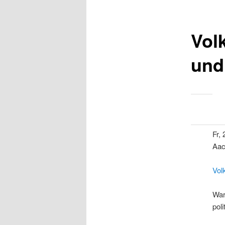
Vol
und
Fr,
Aac
Vol
War
pol