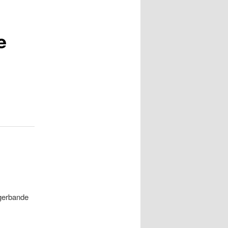
e
ägerbande