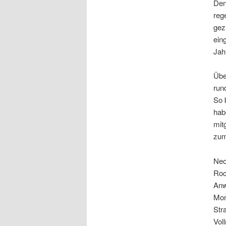
Den
reg
gez
ein
Jah
Übe
run
So 
hab
mit
zum
Neo
Roc
Anw
Mon
Str
Vol