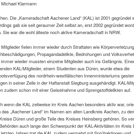
 Michael Klarmann
hen. Die „Kameradschaft Aachener Land“ (KAL) ist 2001 gegründet 
erdings gab sie seit geraumer Zeit selbst an, erst 2002 gegründet wor
n. Sie war die wohl älteste noch aktive Kameradschaft in NRW.
e Mitglieder fielen immer wieder durch Straftaten wie Körperverletzun
hbeschädigungen, Propagandadelikte, Bedrohungen und Volksverhe
, immer wieder mussten einzelne Mitglieder auch ins Gefängnis. Ein
renden KAL-Mitglieder, einem Studenten aus Düren, wurde etwa die
botsverfügung des nordrhein-westfälischen Innenministeriums gester
gen in seiner Zelle in der Haftanstalt Siegburg ausgehändigt. KAL-Mit
len zudem schon mit einer Geiselnahme und Sprengstoffdelikten auf.
h wenn die KAL zeitweise im Kreis Aachen besonders aktiv war, orien
h das „Aachener Land“ im Namen am alten Landkreis Aachen, zu de
 Kreise Düren und große Teile des Kreises Heinsberg gehören. So ver
 Behörden auch lange den Schwerpunkt der KAL-Aktivitäten im Kreis 
 letzten Jahren trat die KAL zudem vermehrt mit Sprühaktionen und