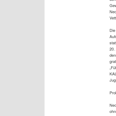
Gew
Neo
Vet
Die
Auf
sta
20.
dene
gra
„Fü
KAL
Jug
Pro
Neo
ohn