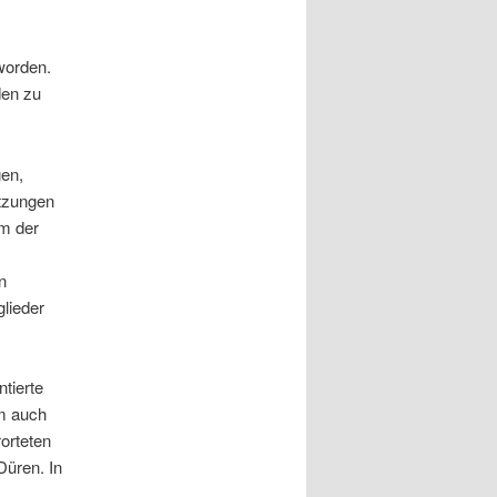
worden.
den zu
gen,
tzungen
em der
n
glieder
tierte
m auch
orteten
Düren. In