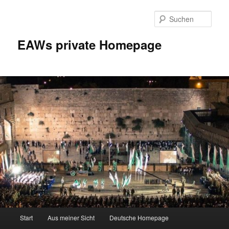
Zum
Inhalt
Such
wechseln
EAWs private Homepage
Hauptmenü
Start
Aus meiner Sicht
Deutsche Homepage