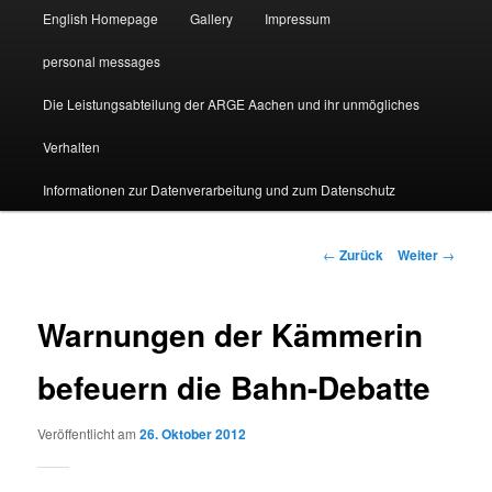
English Homepage
Gallery
Impressum
personal messages
Die Leistungsabteilung der ARGE Aachen und ihr unmögliches
Verhalten
Informationen zur Datenverarbeitung und zum Datenschutz
Beitragsnavigation
←
Zurück
Weiter
→
Warnungen der Kämmerin
befeuern die Bahn-Debatte
Veröffentlicht am
26. Oktober 2012