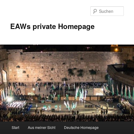
Zum
Inhalt
Such
wechseln
EAWs private Homepage
Hauptmenü
Start
Aus meiner Sicht
Deutsche Homepage