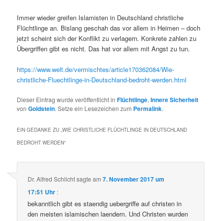
Immer wieder greifen Islamisten in Deutschland christliche
Flüchtlinge an. Bislang geschah das vor allem in Heimen – doch
jetzt scheint sich der Konflikt zu verlagern. Konkrete zahlen zu
Übergriffen gibt es nicht. Das hat vor allem mit Angst zu tun.
https://www.welt.de/vermischtes/article170362084/Wie-
christliche-Fluechtlinge-in-Deutschland-bedroht-werden.html
Dieser Eintrag wurde veröffentlicht in
Flüchtlinge
,
Innere Sicherheit
von
Goldstein
. Setze ein Lesezeichen zum
Permalink
.
EIN GEDANKE ZU „
WIE CHRISTLICHE FLÜCHTLINGE IN DEUTSCHLAND
BEDROHT WERDEN
“
Dr. Alfred Schlicht
sagte am
7. November 2017 um
17:51 Uhr
:
bekanntlich gibt es staendig uebergriffe auf christen in
den meisten islamischen laendern. Und Christen wurden