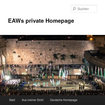
Zum
Inhalt
Such
wechseln
EAWs private Homepage
Hauptmenü
Start
Aus meiner Sicht
Deutsche Homepage