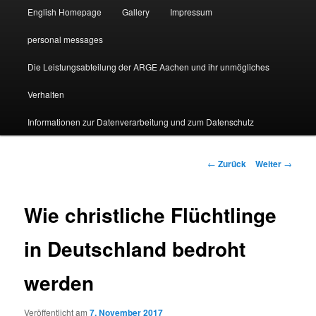
English Homepage
Gallery
Impressum
personal messages
Die Leistungsabteilung der ARGE Aachen und ihr unmögliches
Verhalten
Informationen zur Datenverarbeitung und zum Datenschutz
Beitragsnavigation
←
Zurück
Weiter
→
Wie christliche Flüchtlinge
in Deutschland bedroht
werden
Veröffentlicht am
7. November 2017