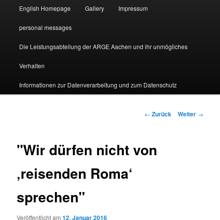
English Homepage
Gallery
Impressum
personal messages
Die Leistungsabteilung der ARGE Aachen und ihr unmögliches
Verhalten
Informationen zur Datenverarbeitung und zum Datenschutz
Beitragsnavigation
←
Zurück
Weiter
→
"Wir dürfen nicht von
‚reisenden Roma‘
sprechen"
Veröffentlicht am
12. Januar 2016