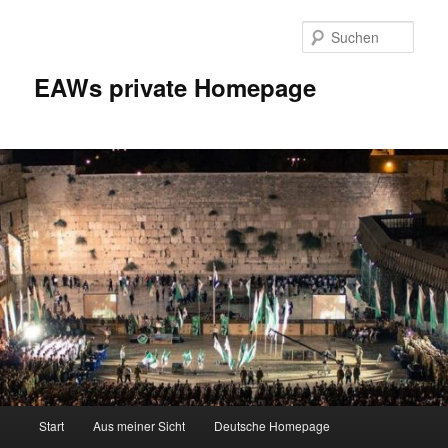
Zum
Inhalt
Such
wechseln
EAWs private Homepage
Hauptmenü
Start
Aus meiner Sicht
Deutsche Homepage