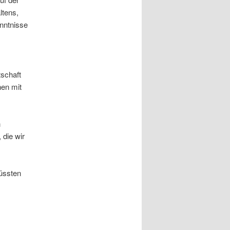
ltens,
nntnisse
schaft
hen mit
n
 die wir
wüssten