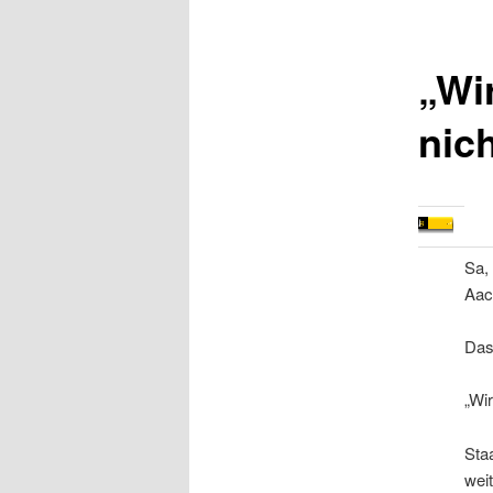
„Wi
nich
Sa,
Aac
Das
„Wir
Staa
wei