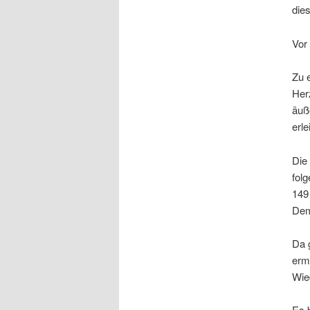
dies
Vor
Zu 
Her
äuß
erl
Die
fol
149
Dem
Da 
ermi
Wie
Es 