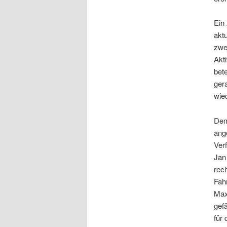
Ein
akt
zwei
Akt
bete
gera
wied
Dem
ang
Ver
Jan
rech
Fah
Max
gef
für