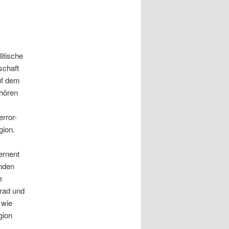
itische
schaft
uf dem
 hören
rror-
gion.
ernent
enden
e
rad und
 wie
gion