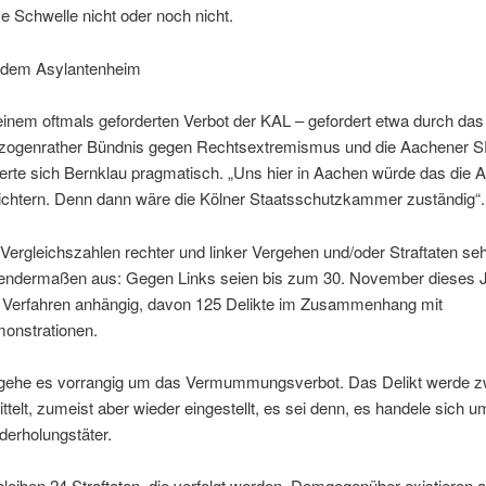
e Schwelle nicht oder noch nicht.
 dem Asylantenheim
einem oftmals geforderten Verbot der KAL – gefordert etwa durch das
zogenrather Bündnis gegen Rechtsextremismus und die Aachener 
erte sich Bernklau pragmatisch. „Uns hier in Aachen würde das die A
eichtern. Denn dann wäre die Kölner Staatsschutzkammer zuständig“.
 Vergleichszahlen rechter und linker Vergehen und/oder Straftaten se
gendermaßen aus: Gegen Links seien bis zum 30. November dieses 
 Verfahren anhängig, davon 125 Delikte im Zusammenhang mit
onstrationen.
gehe es vorrangig um das Vermummungsverbot. Das Delikt werde z
ttelt, zumeist aber wieder eingestellt, es sei denn, es handele sich u
derholungstäter.
bleiben 24 Straftaten, die verfolgt werden. Demgegenüber existieren a