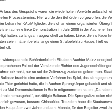
 Anlass des Gesprächs waren die wiederholten Vorwürfe anlässlich e
uellen Prozesstermins. Hier wurde den Behörden vorgeworfen, die Ve
er bekannter KAL-Mitglieder, die sich an einem organisierten Übergrif
ivisten auf eine linke Demonstration im Jahr 2008 in der Aachener In
iligt hatten, zu langsam abgewickelt zu haben. Linke, die ins Fadenk
ten seien, hätten bereits lange einen Strafbefehl zu Hause, hieß es
erholt.
 widersprach die Behördenleiterin Elisabeth Auchter-Mainz energisc
esprochenen Fall sei der Vorsitzende Richter des Jugendschöffenger
fahren erkrankt, nur so sei der Zeitverzug zustande gekommen. Staa
 Baltasar brachte eine anderes Verfahren ins Spiel, das sich gegen z
te Täter gerichtet hatte, die in Aachen Sprengkörper gebastelt und si
rt zu Mai-Demonstrationen in Berlin mitgenommen hatten. „Da haben
imale herausgeholt“, bekräftigte Baltasar. Die Sprengsätze seien nic
ährlich gewesen, bessere Chinaböller. Trotzdem habe die Staatsanwal
 den Haupttäter zwei Jahre und acht Monate, für den Begleiter zwei J