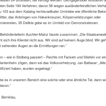
hten Seite 194 Verfahren, davon 56 wegen ausländerfeindlichen Verha
u 103 aus dem Katalog rechtsradikaler Umtriebe wie öffentliche Beke
Hitler, das Anbringen von Hakenkreuzen, Körperverletzungen oder
mierereien. 35 Delikte gebe es im Umfeld von Demonstrationen.
 Behördenleiterin Auchter-Mainz fasste zusammen: „Die Staatsanwalt
t sich ihre Klientel nicht aus. Wir sind auf keinem Auge blind. Wir ge
i sehenden Augen an die Ermittlungen ran.“
 – wie in Stolberg passiert – Rechte mit Fackeln und Stiefeln vor ei
lantenheim zögen, dann sei das Volksverhetzung. Jan Baltasar: „Alle,
tifiziert haben, wurden angeklagt.“
be es in unserem Bereich eine solche oder eine ähnliche Tat, dann 
 davon.“
z Bernklau,