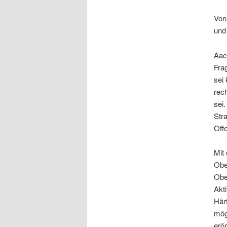
Von
und
Aach
Fra
sei
rec
sei
Str
Off
Mit
Obe
Obe
Akt
Här
mög
erör