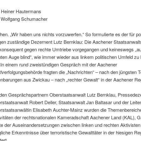
 Heiner Hautermans
 Wolfgang Schumacher
en. „Wir haben uns nichts vorzuwerfen.“ So formulierte es der für pol
gen zuständige Dezernent Lutz Bernklau: Die Aachener Staatsanwalt
 konsequent gegen rechte Umtriebe vorgegangen und keineswegs „a
hten Auge blind“, wie immer wieder aus linkem politischen Umfeld zu
. In einem rund zweistündigen Gespräch mit der Aachener
afverfolgungsbehörde fragten die „Nachrichten“ – nach den jüngsten Te
enbarungen aus Zwickau – nach „rechter Gewalt“ in der Aachener Re
 den Gesprächspartnern Oberstaatsanwalt Lutz Bernklau, Pressedez
rstaatsanwalt Robert Deller, Staatsanwalt Jan Baltasar und der Leit
rstaatsanwältin Elisabeth Auchter-Mainz wurden die Themenbereich
ivitäten der rechtsnationalen Kameradschaft Aachener Land (KAL), G
te der Auseinandersetzungen zwischen linken und rechten Aktivisten
liche Erkenntnisse über terroristische Gewalttäter in der hiesigen Re
tert.