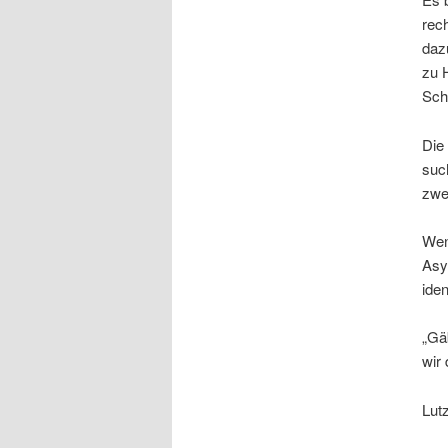
rec
daz
zu 
Sch
Die
such
zwe
Wenn
Asy
iden
„Gä
wir
Lut