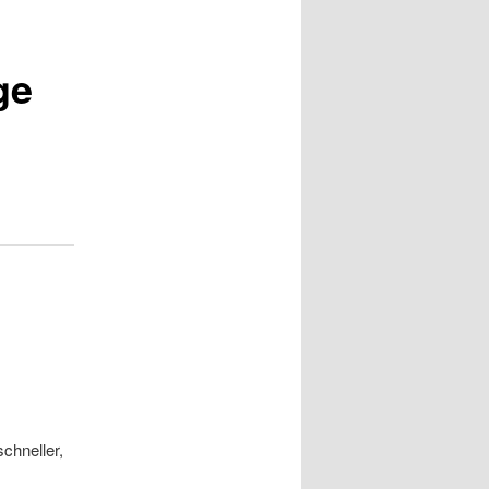
ge
chneller,