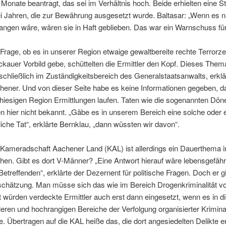
 Monate beantragt, das sei im Verhältnis hoch. Beide erhielten eine S
i Jahren, die zur Bewährung ausgesetzt wurde. Baltasar: „Wenn es 
angen wäre, wären sie in Haft geblieben. Das war ein Warnschuss für 
 Frage, ob es in unserer Region etwaige gewaltbereite rechte Terrorze
ckauer Vorbild gebe, schüttelten die Ermittler den Kopf. Dieses Thema
schließlich im Zuständigkeitsbereich des Generalstaatsanwalts, erklä
hener. Und von dieser Seite habe es keine Informationen gegeben, d
 hiesigen Region Ermittlungen laufen. Taten wie die sogenannten Dö
en hier nicht bekannt. „Gäbe es in unserem Bereich eine solche oder 
iche Tat“, erklärte Bernklau, „dann wüssten wir davon“.
 Kameradschaft Aachener Land (KAL) ist allerdings ein Dauerthema i
hen. Gibt es dort V-Männer? „Eine Antwort hierauf wäre lebensgefährl
Betreffenden“, erklärte der Dezernent für politische Fragen. Doch er gi
schätzung. Man müsse sich das wie im Bereich Drogenkriminalität vor
t würden verdeckte Ermittler auch erst dann eingesetzt, wenn es in d
leren und hochrangigen Bereiche der Verfolgung organisierter Kriminal
e. Übertragen auf die KAL heiße das, die dort angesiedelten Delikte e