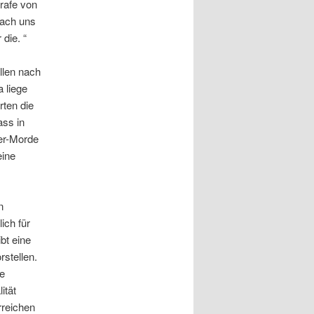
trafe von
nach uns
die. “
llen nach
 liege
rten die
ass in
ner-Morde
eine
n
ich für
bt eine
stellen.
ie
ität
rreichen