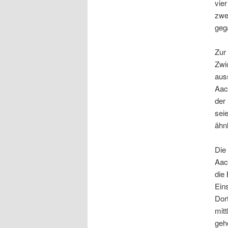
vier
zwe
geg
Zur
Zwi
aus
Aac
der
sei
ähnl
Die
Aac
die 
Ein
Dor
mitt
geh