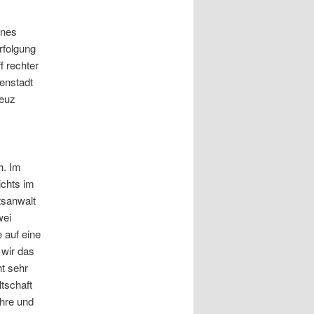
ines
rfolgung
f rechter
nenstadt
reuz
h. Im
ichts im
tsanwalt
wei
e auf eine
 wir das
ht sehr
tschaft
ahre und