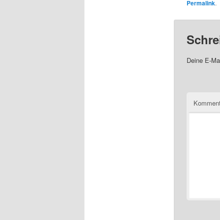
Permalink
.
Schre
Deine E-Mai
Komment