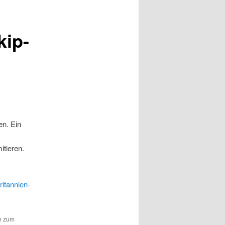
kip-
en. Ein
itieren.
ritannien-
n zum