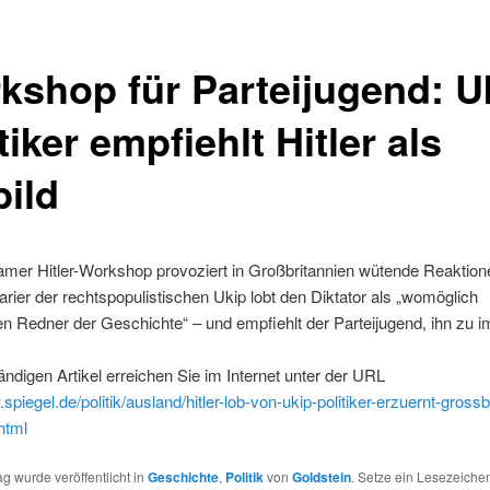
kshop für Parteijugend: U
tiker empfiehlt Hitler als
bild
amer Hitler-Workshop provoziert in Großbritannien wütende Reaktion
rier der rechtspopulistischen Ukip lobt den Diktator als „womöglich
ten Redner der Geschichte“ – und empfiehlt der Parteijugend, ihn zu im
ändigen Artikel erreichen Sie im Internet unter der URL
spiegel.de/politik/ausland/hitler-lob-von-ukip-politiker-erzuernt-grossb
html
ag wurde veröffentlicht in
Geschichte
,
Politik
von
Goldstein
. Setze ein Lesezeiche