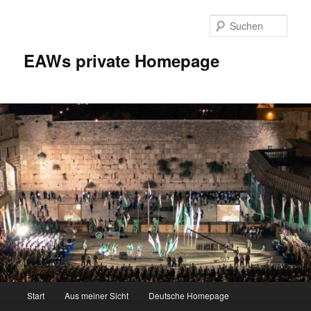
Zum
Inhalt
Such
wechseln
EAWs private Homepage
Hauptmenü
Start
Aus meiner Sicht
Deutsche Homepage