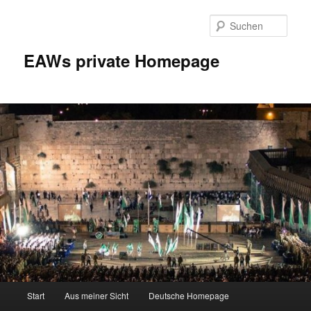
Zum
Inhalt
Such
wechseln
EAWs private Homepage
Hauptmenü
Start
Aus meiner Sicht
Deutsche Homepage