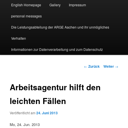
English Homepage
Gallery
Impressum
personal messages
Die Leistungsabteilung der ARGE Aachen und ihr unmögliches
Verhalten
Informationen zur Datenverarbeitung und zum Datenschutz
Beitragsnavigation
←
Zurück
Weiter
→
Arbeitsagentur hilft den
leichten Fällen
Veröffentlicht am
24. Juni 2013
Mo, 24. Jun. 2013