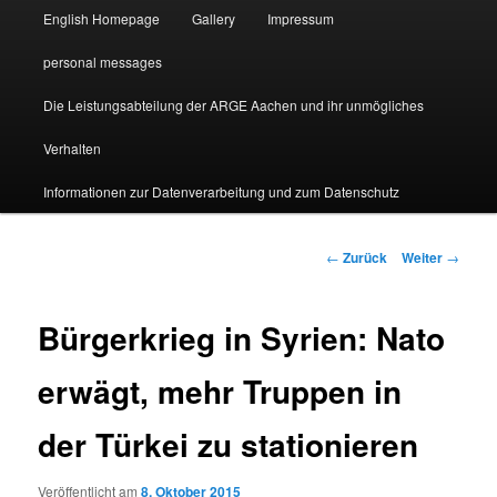
English Homepage
Gallery
Impressum
personal messages
Die Leistungsabteilung der ARGE Aachen und ihr unmögliches
Verhalten
Informationen zur Datenverarbeitung und zum Datenschutz
Beitragsnavigation
←
Zurück
Weiter
→
Bürgerkrieg in Syrien: Nato
erwägt, mehr Truppen in
der Türkei zu stationieren
Veröffentlicht am
8. Oktober 2015