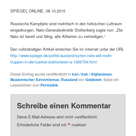
SPIEGEL ONLINE, 08.10.2015
Russische Kampfjets sind mehrfach in den türkischen Luftraum
eingedrungen. Nato-Generalsekretär Stoltenberg sagte nun: „Die
Nato ist bereit und fähig, alle Alliierten zu verteidigen.“
Den vollständigen Artikel erreichen Sie im Internet unter der URL
http://www.spiegel.de/politik/ausland/syrien-nato-will-mehr-
truppen-in-der-tuerkei-stationieren-a-1056754.html
Dieser Eintrag wurde veröffentlicht in
Iran / Irak / Afghanistan
,
Muslemischer Extremismus
,
Russland
von
Goldstein
. Setze ein
Lesezeichen zum
Permalink
.
Schreibe einen Kommentar
Deine E-Mail-Adresse wird nicht veröffentlicht.
*
Erforderliche Felder sind mit
markiert