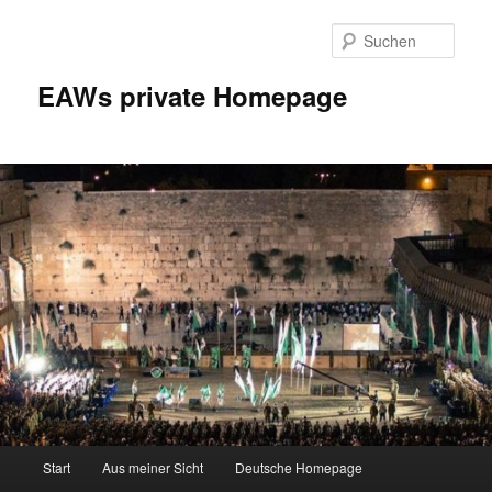
Zum
Inhalt
Such
wechseln
EAWs private Homepage
Hauptmenü
Start
Aus meiner Sicht
Deutsche Homepage