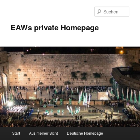
Zum
Inhalt
Such
wechseln
EAWs private Homepage
Hauptmenü
Start
Aus meiner Sicht
Deutsche Homepage