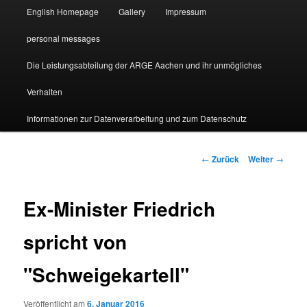
English Homepage
Gallery
Impressum
personal messages
Die Leistungsabteilung der ARGE Aachen und ihr unmögliches
Verhalten
Informationen zur Datenverarbeitung und zum Datenschutz
Beitragsnavigation
←
Zurück
Weiter
→
Ex-Minister Friedrich
spricht von
"Schweigekartell"
Veröffentlicht am
6. Januar 2016