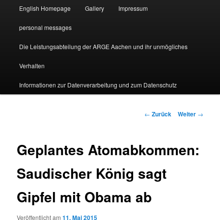
English Homepage
Gallery
Impressum
personal messages
Die Leistungsabteilung der ARGE Aachen und ihr unmögliches
Verhalten
Informationen zur Datenverarbeitung und zum Datenschutz
Beitragsnavigation
←
Zurück
Weiter
→
Geplantes Atomabkommen:
Saudischer König sagt
Gipfel mit Obama ab
Veröffentlicht am
11. Mai 2015