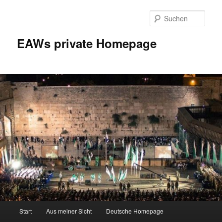
Zum
Inhalt
Such
wechseln
EAWs private Homepage
Hauptmenü
Start
Aus meiner Sicht
Deutsche Homepage