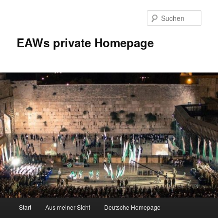
Zum
Inhalt
Such
wechseln
EAWs private Homepage
Hauptmenü
Start
Aus meiner Sicht
Deutsche Homepage