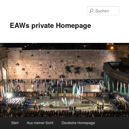
Zum
Inhalt
Such
wechseln
EAWs private Homepage
Hauptmenü
Start
Aus meiner Sicht
Deutsche Homepage