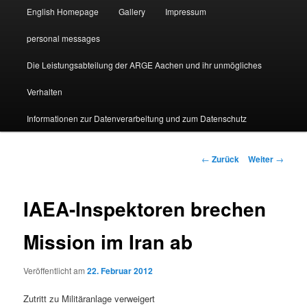
English Homepage
Gallery
Impressum
personal messages
Die Leistungsabteilung der ARGE Aachen und ihr unmögliches
Verhalten
Informationen zur Datenverarbeitung und zum Datenschutz
Beitragsnavigation
←
Zurück
Weiter
→
IAEA-Inspektoren brechen
Mission im Iran ab
Veröffentlicht am
22. Februar 2012
Zutritt zu Militäranlage verweigert