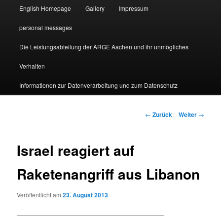
English Homepage
Gallery
Impressum
personal messages
Die Leistungsabteilung der ARGE Aachen und ihr unmögliches
Verhalten
Informationen zur Datenverarbeitung und zum Datenschutz
Beitragsnavigation
←
Zurück
Weiter
→
Israel reagiert auf
Raketenangriff aus Libanon
Veröffentlicht am
23. August 2013
———————————————————————