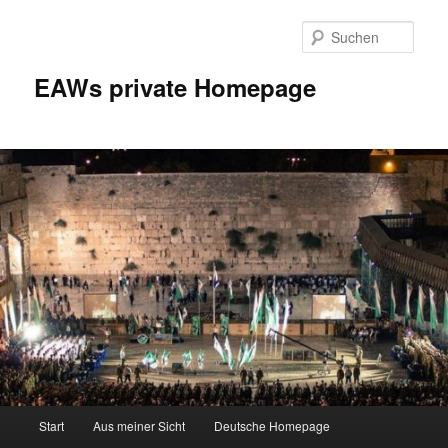
Zum
Inhalt
Such
wechseln
EAWs private Homepage
Hauptmenü
Start
Aus meiner Sicht
Deutsche Homepage