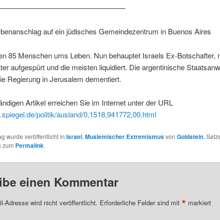
—————————————————–
enanschlag auf ein jüdisches Gemeindezentrum in Buenos Aires
n 85 Menschen ums Leben. Nun behauptet Israels Ex-Botschafter,
äter aufgespürt und die meisten liquidiert. Die argentinische Staatsanw
 die Regierung in Jerusalem dementiert.
ändigen Artikel erreichen Sie im Internet unter der URL
.spiegel.de/politik/ausland/0,1518,941772,00.html
ag wurde veröffentlicht in
Israel
,
Muslemischer Extremismus
von
Goldstein
. Setz
n zum
Permalink
.
ibe einen Kommentar
*
l-Adresse wird nicht veröffentlicht.
Erforderliche Felder sind mit
markiert