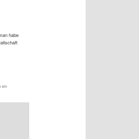
 man habe
altschaft
e ein