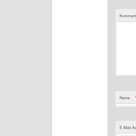
Komment
Name
E-Mail-A