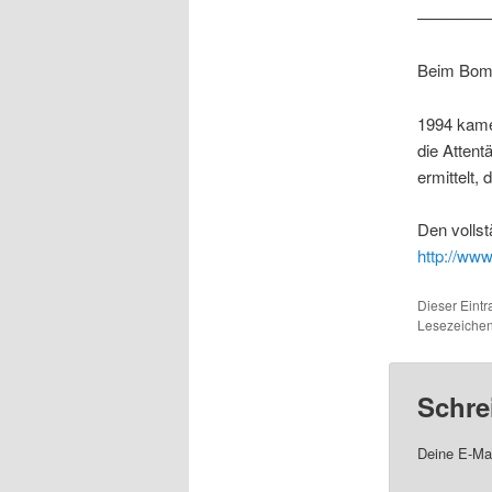
————
Beim Bomb
1994 kame
die Attent
ermittelt,
Den vollst
http://www
Dieser Eintr
Lesezeiche
Schre
Deine E-Mai