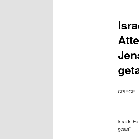
Isr
Atte
Jen
get
SPIEGEL 
————
Israels Ex
getan“