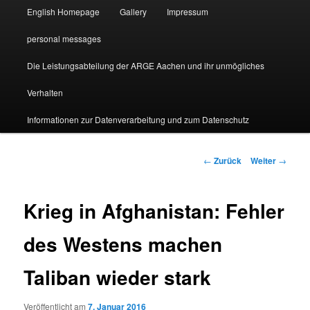
English Homepage
Gallery
Impressum
personal messages
Die Leistungsabteilung der ARGE Aachen und ihr unmögliches
Verhalten
Informationen zur Datenverarbeitung und zum Datenschutz
Beitragsnavigation
←
Zurück
Weiter
→
Krieg in Afghanistan: Fehler
des Westens machen
Taliban wieder stark
Veröffentlicht am
7. Januar 2016