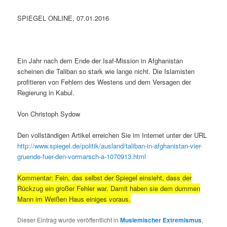
SPIEGEL ONLINE, 07.01.2016
Ein Jahr nach dem Ende der Isaf-Mission in Afghanistan
scheinen die Taliban so stark wie lange nicht. Die Islamisten
profitieren von Fehlern des Westens und dem Versagen der
Regierung in Kabul.
Von Christoph Sydow
Den vollständigen Artikel erreichen Sie im Internet unter der URL
http://www.spiegel.de/politik/ausland/taliban-in-afghanistan-vier-
gruende-fuer-den-vormarsch-a-1070913.html
Kommentar: Fein, das selbst der Spiegel einsieht, dass der
Rückzug ein großer Fehler war. Damit haben sie dem dummen
Mann im Weißen Haus einiges voraus.
Dieser Eintrag wurde veröffentlicht in
Muslemischer Extremismus
,