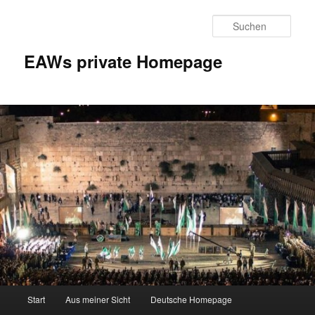
Zum
Inhalt
Such
wechseln
EAWs private Homepage
Hauptmenü
Start
Aus meiner Sicht
Deutsche Homepage