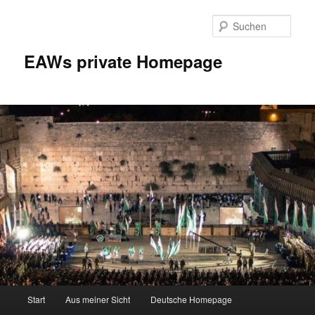
Zum
Inhalt
Such
wechseln
EAWs private Homepage
Hauptmenü
Start
Aus meiner Sicht
Deutsche Homepage