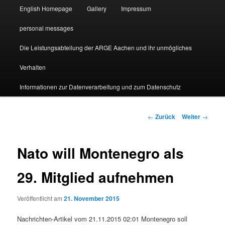
English Homepage
Gallery
Impressum
personal messages
Die Leistungsabteilung der ARGE Aachen und ihr unmögliches
Verhalten
Informationen zur Datenverarbeitung und zum Datenschutz
Beitragsnavigation
←
Zurück
Weiter
→
Nato will Montenegro als
29. Mitglied aufnehmen
Veröffentlicht am
21. November 2015
Nachrichten-Artikel vom 21.11.2015 02:01 Montenegro soll