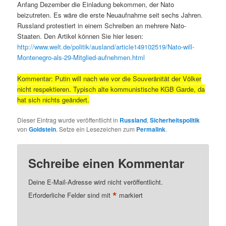
Anfang Dezember die Einladung bekommen, der Nato
beizutreten. Es wäre die erste Neuaufnahme seit sechs Jahren.
Russland protestiert in einem Schreiben an mehrere Nato-
Staaten. Den Artikel können Sie hier lesen:
http://www.welt.de/politik/ausland/article149102519/Nato-will-
Montenegro-als-29-Mitglied-aufnehmen.html
Kommentar: Putin will nach wie vor die Souveränität der Völker
nicht respektieren. Typisch alte kommunistische KGB Garde, da
hat sich nichts geändert.
Dieser Eintrag wurde veröffentlicht in
Russland
,
Sicherheitspolitik
von
Goldstein
. Setze ein Lesezeichen zum
Permalink
.
Schreibe einen Kommentar
Deine E-Mail-Adresse wird nicht veröffentlicht.
*
Erforderliche Felder sind mit
markiert