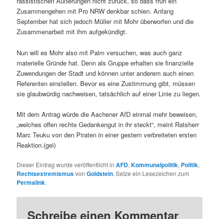
rassistischen Äußerungen nicht zurück, so dass früh ein
Zusammengehen mit Pro NRW denkbar schien. Anfang
September hat sich jedoch Müller mit Mohr überworfen und die
Zusammenarbeit mit ihm aufgekündigt.
Nun will es Mohr also mit Palm versuchen, was auch ganz
materielle Gründe hat. Denn als Gruppe erhalten sie finanzielle
Zuwendungen der Stadt und können unter anderem auch einen
Referenten einstellen. Bevor es eine Zustimmung gibt, müssen
sie glaubwürdig nachweisen, tatsächlich auf einer Linie zu liegen.
Mit dem Antrag würde die Aachener AfD einmal mehr beweisen,
„welches offen rechte Gedankengut in ihr steckt“, meint Ratsherr
Marc Teuku von den Piraten in einer gestern verbreiteten ersten
Reaktion.(gei)
Dieser Eintrag wurde veröffentlicht in
AFD
,
Kommunalpolitik
,
Politik
,
Rechtsextremismus
von
Goldstein
. Setze ein Lesezeichen zum
Permalink
.
Schreibe einen Kommentar