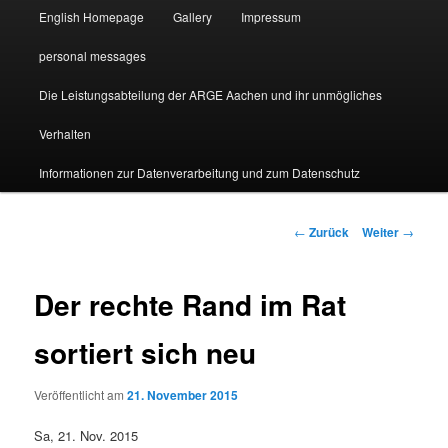
English Homepage
Gallery
Impressum
personal messages
Die Leistungsabteilung der ARGE Aachen und ihr unmögliches
Verhalten
Informationen zur Datenverarbeitung und zum Datenschutz
Beitragsnavigation
←
Zurück
Weiter
→
Der rechte Rand im Rat
sortiert sich neu
Veröffentlicht am
21. November 2015
Sa, 21. Nov. 2015