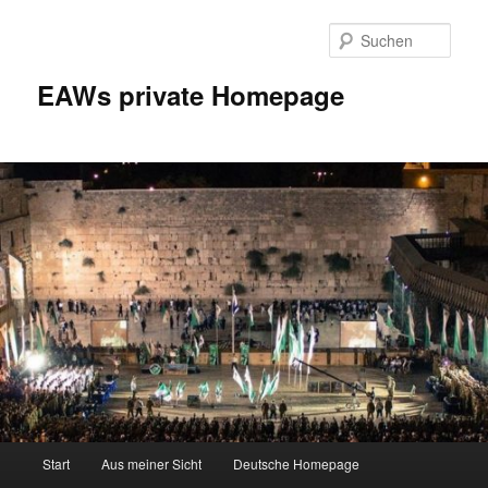
Zum
Inhalt
Such
wechseln
EAWs private Homepage
Hauptmenü
Start
Aus meiner Sicht
Deutsche Homepage